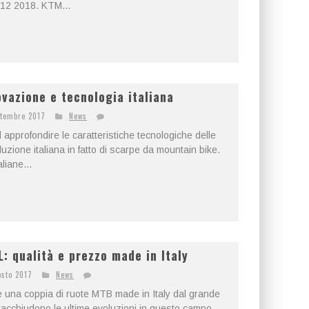
c 12 2018. KTM...
ovazione e tecnologia italiana
ttembre 2017
News
approfondire le caratteristiche tecnologiche delle
luzione italiana in fatto di scarpe da mountain bike.
aliane...
: qualità e prezzo made in Italy
osto 2017
News
e una coppia di ruote MTB made in Italy dal grande
racchiudono le ultime evoluzioni in questo campo,