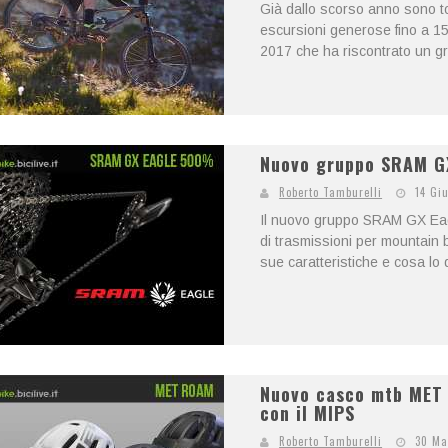
Già dallo scorso anno sono to
escursioni generose fino a 
2017 che ha riscontrato un g
Nuovo gruppo SRAM GX 
Roberto Tamburelli
14 Gi
Il nuovo gruppo SRAM GX Eagl
di trasmissioni per mountain b
sue caratteristiche e cosa lo d
Nuovo casco mtb MET 
con il MIPS
Roberto Tamburelli
30 Ma