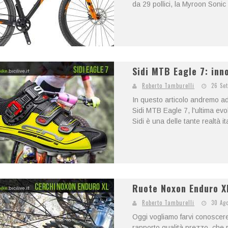
da 29 pollici, la Myroon Soni
Sidi MTB Eagle 7: inn
Roberto Tamburelli
26 Se
In questo articolo andremo ad 
Sidi MTB Eagle 7, l'ultima evo
Sidi è una delle tante realtà it
Ruote Noxon Enduro XL
Roberto Tamburelli
30 Ag
Oggi vogliamo farvi conoscer
rapporto qualità prezzo, che 