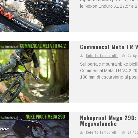
le Noxon Enduro XL 27,5" e 29"
Commencal Meta TR V4
Roberto Tamburelli
27 Ag
Sul portale mountainbike.bici
Commencal Meta TR V4.2 2018
130 mm di escursione al poste
Nukeproof Mega 290: 
Megavalanche
Roberto Tamburelli
24 Ag