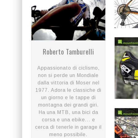
Roberto Tamburelli
Appassionato di ciclismo,
non si perde un Mondiale
dalla vittoria di Moser nel
1977. Adora le classiche di
un giorno e le tappe di
montagna dei grandi giri.
Ha una MTB, una bici da
corsa e una ebike... e
cerca di tenerle in garage il
meno possibile.