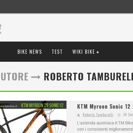
BIKE NEWS
TEST
WIKI BIKE
AUTORE
ROBERTO TAMBURELL
KTM Myroon Sonic 12 2
Roberto Tamburelli
30 Se
L'azienda austriaca KTM Bike 
con i consistenti migliorament