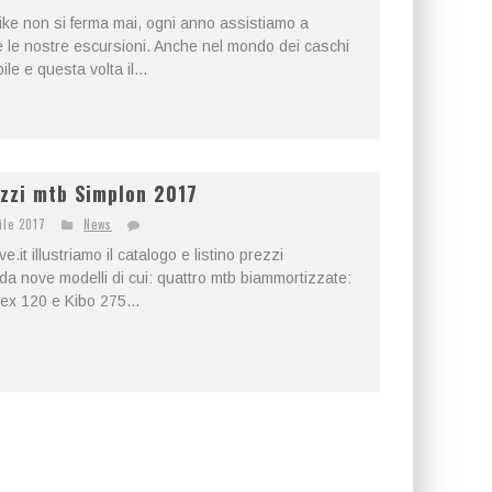
ike non si ferma mai, ogni anno assistiamo a
e le nostre escursioni. Anche nel mondo dei caschi
ile e questa volta il...
ezzi mtb Simplon 2017
ile 2017
News
e.it illustriamo il catalogo e listino prezzi
a nove modelli di cui: quattro mtb biammortizzate:
x 120 e Kibo 275...