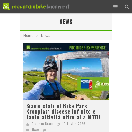
NEWS
Home
News
Siamo stati al Bike Park
Kronplaz: discese infinite e
tante attività oltre alla MTB!
Claudio Riotti
17 Luglio 2026
News