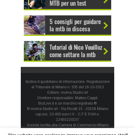
bicilive.it quotidiano di informazione. Registrazione
al Tribunale di Milano n. 305 del 16-10-2013
Editore: moma Studio srl
Direttore responsabile: Matteo Cappè
BiciLive.it è un marchio registrato ®
© moma Studio srl - Via Ricotti 15 - 20158 Milano
cap.soc. 10.400 euro I.V. - C.F E P.IVA n.
12455220157
Società iscritta alla Camera di Commercio Milano
Monza Brianza Lodi - REA: MI-1660257 - società con