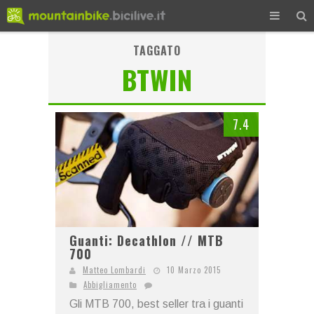
TAGGATO
BTWIN
7.4
Guanti: Decathlon // MTB
700
Matteo Lombardi
10 Marzo 2015
Abbigliamento
Gli MTB 700, best seller tra i guanti