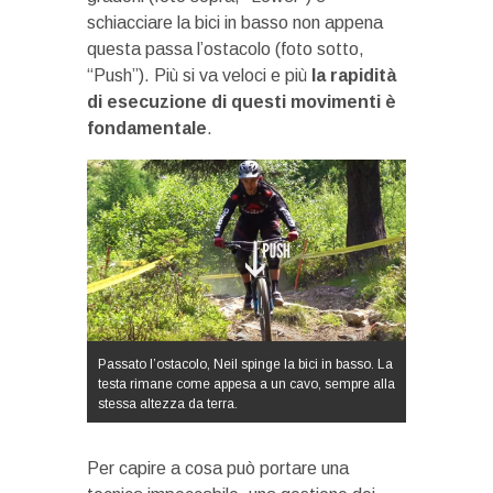
schiacciare la bici in basso non appena
questa passa l’ostacolo (foto sotto,
“Push”). Più si va veloci e più
la rapidità
di esecuzione di questi movimenti è
fondamentale
.
Passato l’ostacolo, Neil spinge la bici in basso. La
testa rimane come appesa a un cavo, sempre alla
stessa altezza da terra.
Per capire a cosa può portare una