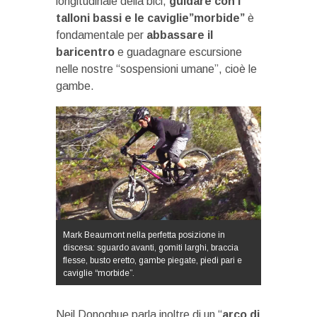
longitudinale della bici,
guidare con i
talloni bassi e le caviglie”morbide”
è
fondamentale per
abbassare il
baricentro
e guadagnare escursione
nelle nostre “sospensioni umane”, cioè le
gambe.
Mark Beaumont nella perfetta posizione in
discesa: sguardo avanti, gomiti larghi, braccia
flesse, busto eretto, gambe piegate, piedi pari e
caviglie “morbide”.
Neil Donoghue parla inoltre di un “
arco di