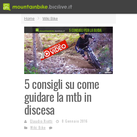
Home
Wiki Bike
5 consigli su come
guidare la mtb in
discesa
Claudio Riotti
8 Gennaio 2016
Wiki Bike