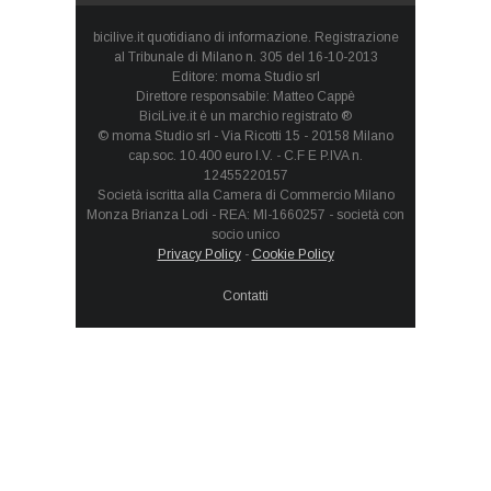
bicilive.it quotidiano di informazione. Registrazione
al Tribunale di Milano n. 305 del 16-10-2013
Editore: moma Studio srl
Direttore responsabile: Matteo Cappè
BiciLive.it è un marchio registrato ®
© moma Studio srl - Via Ricotti 15 - 20158 Milano
cap.soc. 10.400 euro I.V. - C.F E P.IVA n.
12455220157
Società iscritta alla Camera di Commercio Milano
Monza Brianza Lodi - REA: MI-1660257 - società con
socio unico
Privacy Policy
-
Cookie Policy
Contatti