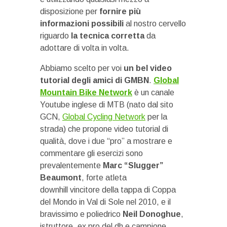
disposizione per
fornire più
informazioni possibili
al nostro cervello
riguardo
la tecnica corretta
da
adottare di volta in volta.
Abbiamo scelto per voi
un bel video
tutorial degli amici di GMBN
.
Global
Mountain Bike Network
è un canale
Youtube inglese di MTB (nato dal sito
GCN,
Global Cycling Network
per la
strada) che propone video tutorial di
qualità, dove i due “pro” a mostrare e
commentare gli esercizi sono
prevalentemente
Marc “Slugger”
Beaumont
, forte atleta
downhill vincitore della tappa di Coppa
del Mondo in Val di Sole nel 2010, e il
bravissimo e poliedrico
Neil Donoghue
,
istruttore, ex pro del dh e campione