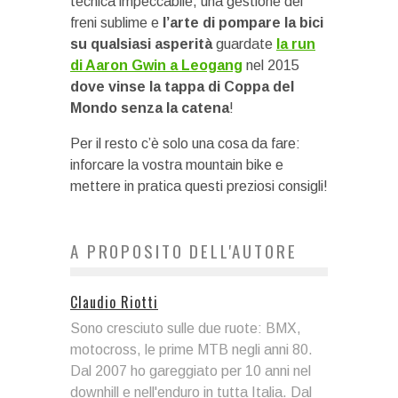
tecnica impeccabile, una gestione dei
freni sublime e
l’arte di pompare la bici
su qualsiasi asperità
guardate
la run
di Aaron Gwin a Leogang
nel 2015
dove vinse la tappa di Coppa del
Mondo senza la catena
!
Per il resto c’è solo una cosa da fare:
inforcare la vostra mountain bike e
mettere in pratica questi preziosi consigli!
A PROPOSITO DELL'AUTORE
Claudio Riotti
Sono cresciuto sulle due ruote: BMX,
motocross, le prime MTB negli anni 80.
Dal 2007 ho gareggiato per 10 anni nel
downhill e nell'enduro in tutta Italia. Dal