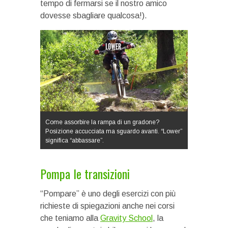
tempo di fermarsi se il nostro amico
dovesse sbagliare qualcosa!).
Come assorbire la rampa di un gradone?
Posizione accucciata ma sguardo avanti. “Lower”
significa “abbassare”.
Pompa le transizioni
“Pompare” è uno degli esercizi con più
richieste di spiegazioni anche nei corsi
che teniamo alla
Gravity School
, la