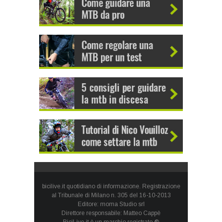
bicilive.it quotidiano di informazione. Registrazione
al Tribunale di Milano n. 305 del 16-10-2013
Editore: moma Studio srl
Direttore responsabile: Matteo Cappè
BiciLive.it è un marchio registrato ®