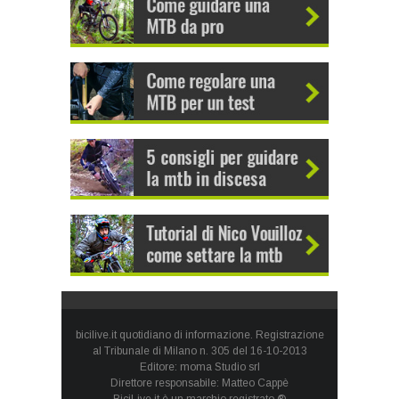
bicilive.it quotidiano di informazione. Registrazione
al Tribunale di Milano n. 305 del 16-10-2013
Editore: moma Studio srl
Direttore responsabile: Matteo Cappè
BiciLive.it è un marchio registrato ®