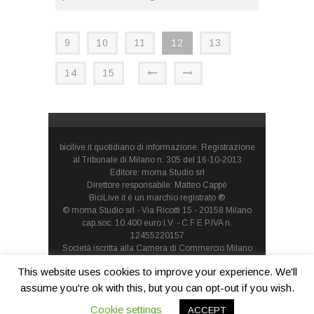
9
10
11
12
13
14
15
bicilive.it quotidiano di informazione. Registrazione
al Tribunale di Milano n. 305 del 16-10-2013
Editore: moma Studio srl
Direttore responsabile: Matteo Cappè
BiciLive.it è un marchio registrato ®
© moma Studio srl - Via Ricotti 15 - 20158 Milano
cap.soc. 10.400 euro I.V. - C.F E P.IVA n.
12455220157
Società iscritta alla Camera di Commercio Milano
Monza Brianza Lodi - REA: MI-1660257 - società con
This website uses cookies to improve your experience. We'll
socio unico
Privacy Policy
-
Cookie Policy
assume you're ok with this, but you can opt-out if you wish.
Cookie settings
ACCEPT
Contatti