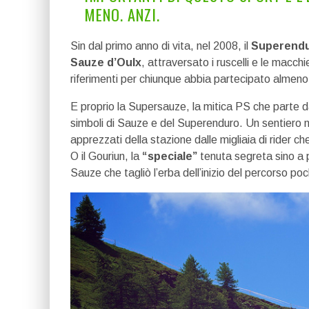
MENO. ANZI.
Sin dal primo anno di vita, nel 2008, il
Superend
Sauze d’Oulx
, attraversato i ruscelli e le macc
riferimenti per chiunque abbia partecipato almeno
E proprio la Supersauze, la mitica PS che parte 
simboli di Sauze e del Superenduro. Un sentiero n
apprezzati della stazione dalle migliaia di rider c
O il Gouriun, la
“speciale”
tenuta segreta sino a p
Sauze che tagliò l’erba dell’inizio del percorso po