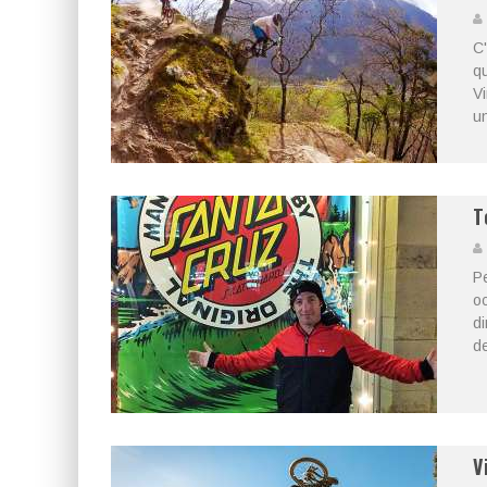
C'
qu
Vi
un
T
P
oc
di
de
V