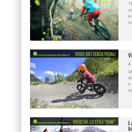
Th
co
in
sc
V
Un
ai
e 
sa
L
b