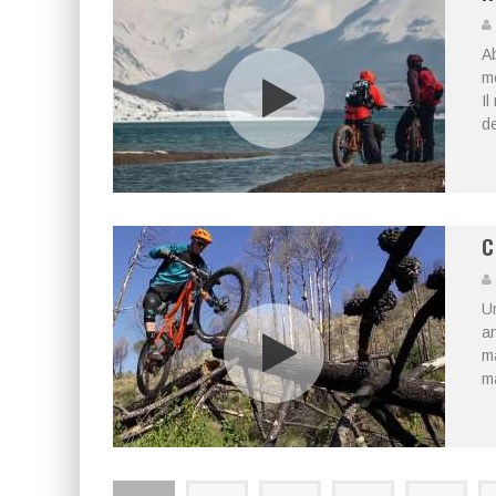
Ab
mo
Il
de
C
Un
an
ma
ma