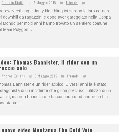
Claudio Riotti
7 Maggio 2015
Friends
drew Neethling e Jonty Neethling iniziarono la loro carriera
l downhill da ragazzini e dopo aver gareggiato nella Coppa
l Mondo per molti anni hanno trovato un sentiero comune
l team Polygon...
ideo: Thomas Bannister, il rider con un
raccio solo
Andrea Ziliani
5 Maggio 2015
Friends
omas Bannister è un rider atipico. Diversi anni fa è stato
otagonista di un incidente che gli ha precluso l'utilizzo di un
accio, ma non ha mollato e ha continuato ad andare in bici
nostante...
l nuovo video Montanus The Cold Vein