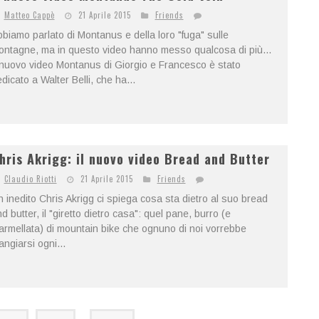
Matteo Cappè
21 Aprile 2015
Friends
biamo parlato di Montanus e della loro "fuga" sulle
ntagne, ma in questo video hanno messo qualcosa di più...
 nuovo video Montanus di Giorgio e Francesco è stato
dicato a Walter Belli, che ha...
hris Akrigg: il nuovo video Bread and Butter
Claudio Riotti
21 Aprile 2015
Friends
 inedito Chris Akrigg ci spiega cosa sta dietro al suo bread
d butter, il "giretto dietro casa": quel pane, burro (e
rmellata) di mountain bike che ognuno di noi vorrebbe
ngiarsi ogni...