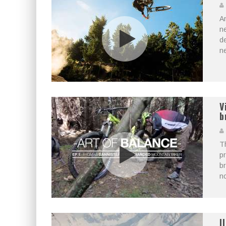
An
ne
de
ne
V
b
Th
pr
br
no
I