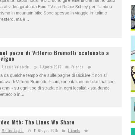
pitalità, sapori locali e bici sono gli elementi che hanno dato
ta al video girato da Epic TV con Richie Schley per l'Umbria
rismo in mountain bike Sono spesso in viaggio in Italia e
l'estero, ma è...
uel pazzo di Vittorio Brumotti scatenato a
ivigno
Alessio Valsecchi
2 Agosto 2015
Friends
a da qualche tempo che sulle pagine di BiciLive.it non si
rlava di Vittorio Brumotti, il campione italiano di bike trial che
 anni - su ogni tipo di strada e in ogni località - sta dando
ettacolo in...
ideo Mtb: The Lines We Share
Matteo Lupidi
11 Giugno 2015
Friends