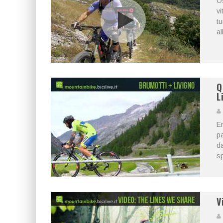
Os
vi
tu
al
Q
L
Er
pa
da
sp
V