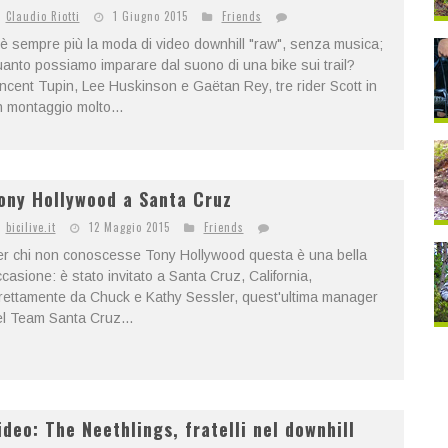
Claudio Riotti
1 Giugno 2015
Friends
è sempre più la moda di video downhill "raw", senza musica;
anto possiamo imparare dal suono di una bike sui trail?
ncent Tupin, Lee Huskinson e Gaëtan Rey, tre rider Scott in
 montaggio molto...
ony Hollywood a Santa Cruz
bicilive.it
12 Maggio 2015
Friends
er chi non conoscesse Tony Hollywood questa è una bella
casione: è stato invitato a Santa Cruz, California,
rettamente da Chuck e Kathy Sessler, quest'ultima manager
l Team Santa Cruz...
ideo: The Neethlings, fratelli nel downhill