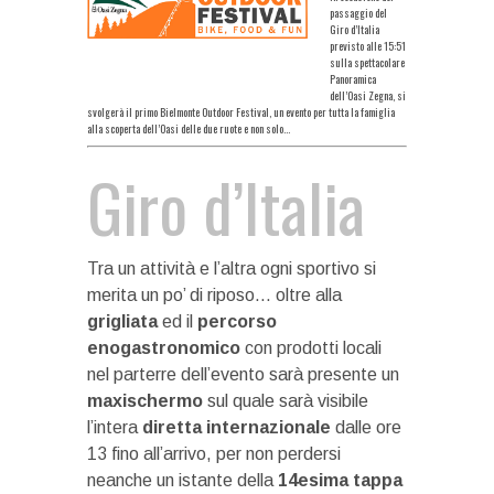
passaggio del
Giro d’Italia
previsto alle 15:51
sulla spettacolare
Panoramica
dell’Oasi Zegna, si
svolgerà il primo Bielmonte Outdoor Festival, un evento per tutta la famiglia
alla scoperta dell’Oasi delle due ruote e non solo…
Giro d’Italia
Tra un attività e l’altra ogni sportivo si
merita un po’ di riposo… oltre alla
grigliata
ed il
percorso
enogastronomico
con prodotti locali
nel parterre dell’evento sarà presente un
maxischermo
sul quale sarà visibile
l’intera
diretta internazionale
dalle ore
13 fino all’arrivo, per non perdersi
neanche un istante della
14esima tappa