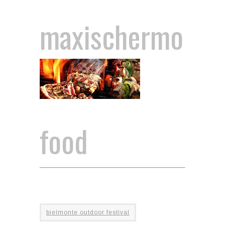
maxischermo
food
bielmonte outdoor festival