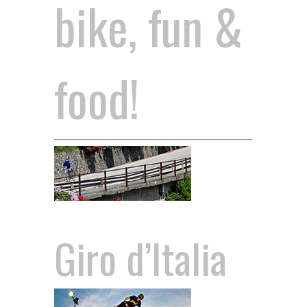
bike, fun &
food!
Giro d’Italia