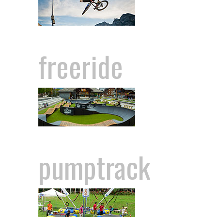
freeride
pumptrack