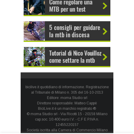
bicilive.it quotidiano di informazione. Registrazione
al Tribunale di Milano n. 305 del 16-10-2013
Editore: moma Studio srl
Direttore responsabile: Matteo Cappè
BiciLive.it è un marchio registrato ®
© moma Studio srl - Via Ricotti 15 - 20158 Milano
cap.soc. 10.400 euro I.V. - C.F E P.IVA n.
12455220157
Società iscritta alla Camera di Commercio Milano