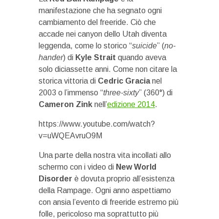
manifestazione che ha segnato ogni
cambiamento del freeride. Ciò che
accade nei canyon dello Utah diventa
leggenda, come lo storico “
suicide
” (
no-
hander
) di
Kyle Strait
quando aveva
solo diciassette anni. Come non citare la
storica vittoria di
Cedric Gracia
nel
2003 o l’immenso “
three-sixty
” (360°) di
Cameron Zink
nell’
edizione 2014
.
https://www.youtube.com/watch?
v=uWQEAvruO9M
Una parte della nostra vita incollati allo
schermo con i video di
New World
Disorder
è dovuta proprio all’esistenza
della Rampage. Ogni anno aspettiamo
con ansia l’evento di freeride estremo più
folle, pericoloso ma soprattutto più