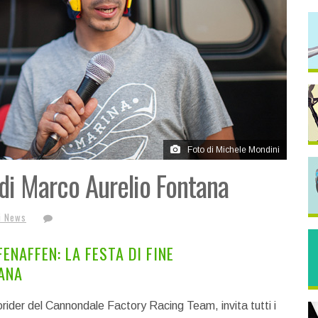
Foto di Michele Mondini
 di Marco Aurelio Fontana
i News
ENAFFEN: LA FESTA DI FINE
ANA
rider del Cannondale Factory Racing Team, invita tutti i