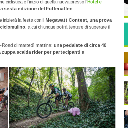
 ciclistica e l’inizio di quella nuova presso l’
Hotel e
la
sesta edizione del Fuffenaffen
.
 inizierà la festa con il
Megawatt Contest, una prova
 ciclomulino
, a cui chiunque potrà tentare di superare il
ro B-Road di martedì mattina:
una pedalate di circa 40
la zuppa scalda rider per partecipanti e