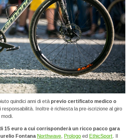
iuto quindici anni di età
previo certificato medico o
i responsabilità. Inoltre è richiesta la pre-iscrizione al giro
i modi.
di 15 euro a cui corrisponderà un ricco pacco gara
Aurelio Fontana
Northwave
,
Prologo
ed
EthicSport
. Il