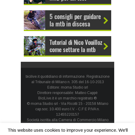
bicilive.it quotidiano di informazione. Registrazione
al Tribunale di Milano n. 305 del 16-10-2013
Editore: moma Studio srl
Direttore responsabile: Matteo Cappè
BiciLive.it è un marchio registrato ®
© moma Studio srl - Via Ricotti 15 - 20158 Milano
cap.soc. 10.400 euro I.V. - C.F E P.IVA n.
12455220157
Società iscritta alla Camera di Commercio Milano
Monza Brianza Lodi - REA: MI-1660257 - società con
This website uses cookies to improve your experience. We'll
socio unico