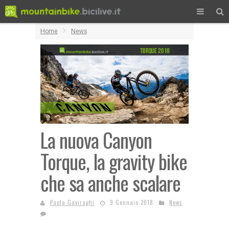
Home
News
La nuova Canyon
Torque, la gravity bike
che sa anche scalare
Paola Gaviraghi
9 Gennaio 2018
News