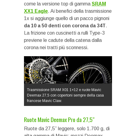
come la versione top di gamma
SRAM
XX1 Eagle
. Ai benefici della trasmissione
1x si aggiunge quello di un pacco pignoni
da 10 a 50 denti con corona da 34T
.
La frizione con cuscinetti a rulli Type-3
previene le cadute della catena dalla
corona nei tratti più sconnessi.
Trasmissione SRAM X01 1×12 e ruote Mavic
Deemax 27,5 con copertoni sempre della casa
francese Mavic Claw.
Ruote Mavic Deemax Pro da 27,5″
Ruote da 27,5” leggere, solo 1.700 g, di
alta gamma di Mavic: mozzi Deemax