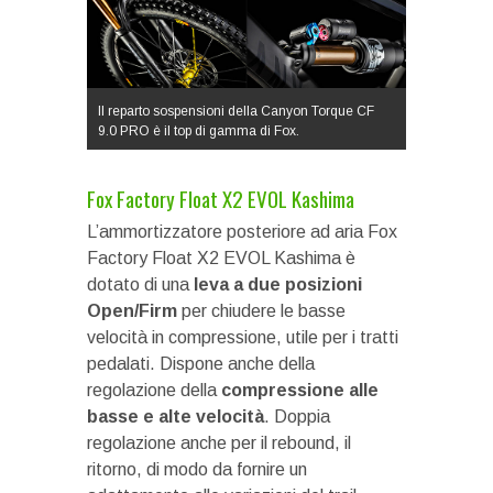
Il reparto sospensioni della Canyon Torque CF
9.0 PRO è il top di gamma di Fox.
Fox Factory Float X2 EVOL Kashima
L’ammortizzatore posteriore ad aria Fox
Factory Float X2 EVOL Kashima è
dotato di una
leva a due posizioni
Open/Firm
per chiudere le basse
velocità in compressione, utile per i tratti
pedalati. Dispone anche della
regolazione della
compressione alle
basse e alte velocità
. Doppia
regolazione anche per il rebound, il
ritorno, di modo da fornire un