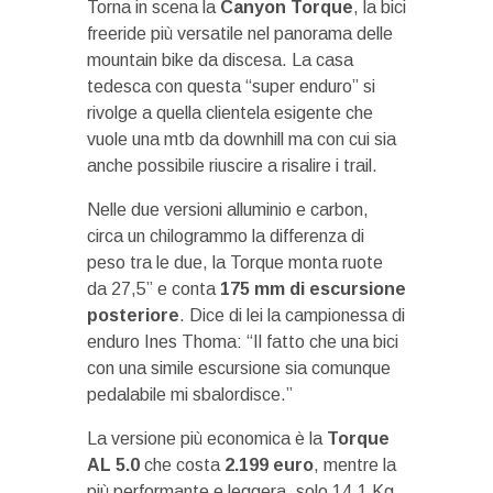
Torna in scena la
Canyon Torque
, la bici
freeride più versatile nel panorama delle
mountain bike da discesa. La casa
tedesca con questa “super enduro” si
rivolge a quella clientela esigente che
vuole una mtb da downhill ma con cui sia
anche possibile riuscire a risalire i trail.
Nelle due versioni alluminio e carbon,
circa un chilogrammo la differenza di
peso tra le due, la Torque monta ruote
da 27,5” e conta
175 mm di escursione
posteriore
. Dice di lei la campionessa di
enduro Ines Thoma: “Il fatto che una bici
con una simile escursione sia comunque
pedalabile mi sbalordisce.”
La versione più economica è la
Torque
AL 5.0
che costa
2.199 euro
, mentre la
più performante e leggera, solo 14,1 Kg