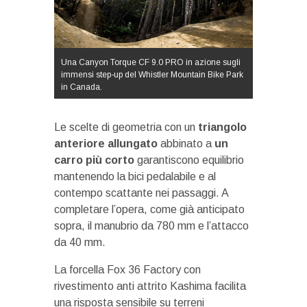
Una Canyon Torque CF 9.0 PRO in azione sugli
immensi step-up del Whistler Mountain Bike Park
in Canada.
Le scelte di geometria con un
triangolo
anteriore allungato
abbinato a
un
carro più corto
garantiscono equilibrio
mantenendo la bici pedalabile e al
contempo scattante nei passaggi. A
completare l’opera, come già anticipato
sopra, il manubrio da 780 mm e l’attacco
da 40 mm.
La forcella Fox 36 Factory con
rivestimento anti attrito Kashima facilita
una risposta sensibile su terreni