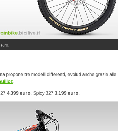
 euro.
ina propone tre modelli differenti, evoluti anche grazie alle
uilloz
.
 527
4.399 euro
, Spicy 327
3.199 euro
.