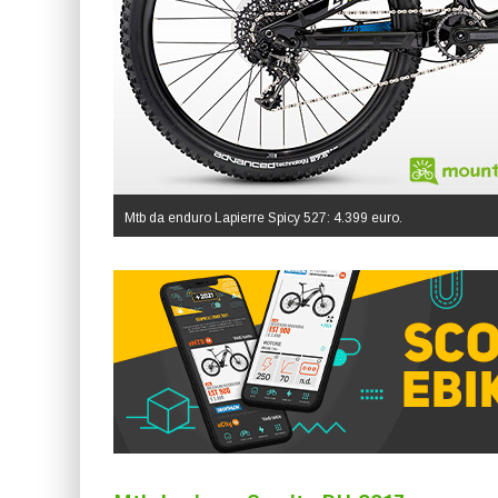
Mtb da enduro Lapierre Spicy 527: 4.399 euro.