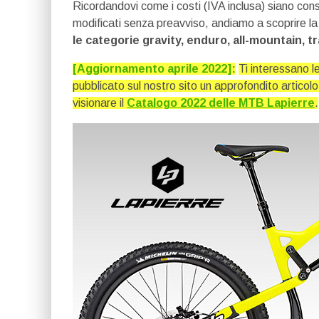
Ricordandovi come i costi (IVA inclusa) siano consi
modificati senza preavviso, andiamo a scoprire l
le categorie gravity, enduro, all-mountain, t
[Aggiornamento aprile 2022]:
Ti interessano 
pubblicato sul nostro sito un approfondito articol
visionare il
Catalogo 2022 delle MTB Lapierre
.