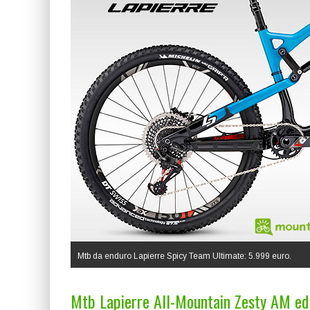
Mtb da enduro Lapierre Spicy Team Ultimate: 5.999 euro.
Mtb Lapierre All-Mountain Zesty AM e