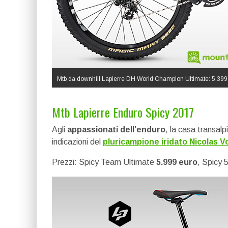
Mtb da downhill Lapierre DH World Champion Ultimate: 5.399
Mtb Lapierre Enduro Spicy 2017
Agli
appassionati dell’enduro
, la casa transalp
indicazioni del
pluricampione iridato Nicolas Vo
Prezzi: Spicy Team Ultimate
5.999 euro
, Spicy