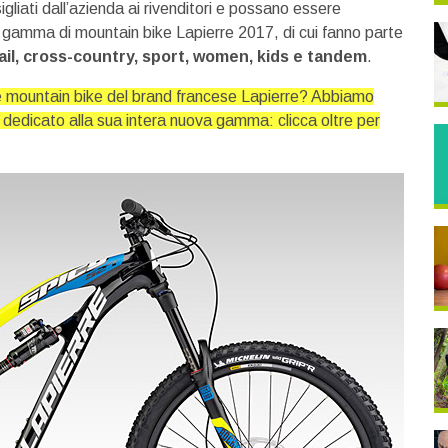
gliati dall’azienda ai rivenditori e possano essere
a gamma di mountain bike Lapierre 2017, di cui fanno parte
rail, cross-country, sport, women, kids e tandem
.
le mountain bike del brand francese Lapierre? Abbiamo
o dedicato alla sua intera nuova gamma: clicca oltre per