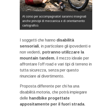
Al corso per accompagnatori saranno insegnati
anche principi di meccanica e di orientamento
cartografico.
I soggetti che hanno
disabilità
sensoriali
, in particolare gli ipovedenti e
non vedenti,
potranno utilizzare la
mountain tandem
, il mezzo ideale per
affrontare l’off road e vari tipi di terreno in
tutta sicurezza, senza per questo
rinunciare al divertimento.
Proposta differente per chi ha una
disabilità motoria, che potrà impiegare
delle
handbike progettate
appositamente per il fuori strada
.