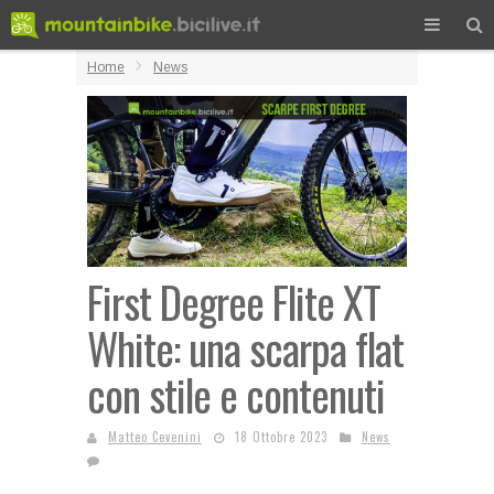
Home
News
First Degree Flite XT
White: una scarpa flat
con stile e contenuti
Matteo Cevenini
18 Ottobre 2023
News