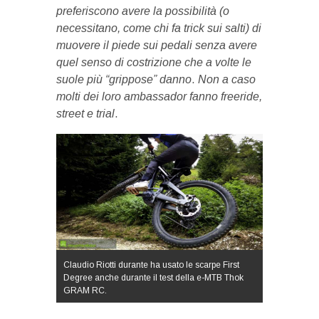
preferiscono avere la possibilità (o
necessitano, come chi fa trick sui salti) di
muovere il piede sui pedali senza avere
quel senso di costrizione che a volte le
suole più “grippose” danno
.
Non a caso
molti dei loro ambassador fanno freeride,
street e trial
.
Claudio Riotti durante ha usato le scarpe First
Degree anche durante il test della e-MTB Thok
GRAM RC.