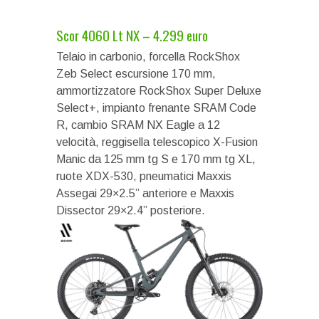
Scor 4060 Lt NX – 4.299 euro
Telaio in carbonio, forcella RockShox
Zeb Select escursione 170 mm,
ammortizzatore RockShox Super Deluxe
Select+, impianto frenante SRAM Code
R, cambio SRAM NX Eagle a 12
velocità, reggisella telescopico X-Fusion
Manic da 125 mm tg S e 170 mm tg XL,
ruote XDX-530, pneumatici Maxxis
Assegai 29×2.5” anteriore e Maxxis
Dissector 29×2.4” posteriore.