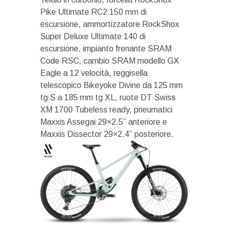
Pike Ultimate RC2 150 mm di
escursione, ammortizzatore RockShox
Super Deluxe Ultimate 140 di
escursione, impianto frenante SRAM
Code RSC, cambio SRAM modello GX
Eagle a 12 velocità, reggisella
telescopico Bikeyoke Divine da 125 mm
tg S a 185 mm tg XL, ruote DT Swiss
XM 1700 Tubeless ready, pneumatici
Maxxis Assegai 29×2.5” anteriore e
Maxxis Dissector 29×2.4” posteriore.