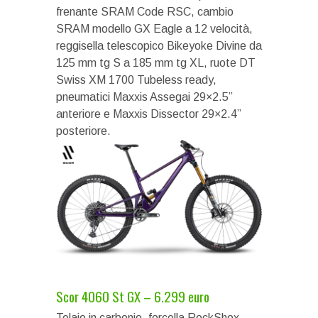
frenante SRAM Code RSC, cambio
SRAM modello GX Eagle a 12 velocità,
reggisella telescopico Bikeyoke Divine da
125 mm tg S a 185 mm tg XL, ruote DT
Swiss XM 1700 Tubeless ready,
pneumatici Maxxis Assegai 29×2.5”
anteriore e Maxxis Dissector 29×2.4”
posteriore.
Scor 4060 St GX – 6.299 euro
Telaio in carbonio, forcella RockShox