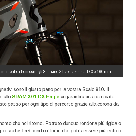
ione mentre i freni sono gli Shimano XT con disco da 180 e 160 mm.
ativi sono il giusto pane per la vostra Scale 910. Il
e allo
SRAM X01 GX Eagle
vi garantirà una cambiata
giusto passo per ogni tipo di percorso
grazie alla corona da
mento che nel ritorno. Potrete dunque renderla più rigida o
oi anche il rebound o ritorno che potrà essere più lento o