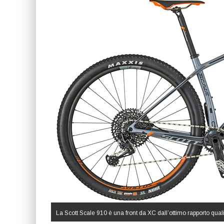
La Scott Scale 910 è una front da XC dall’ottimo rapporto qual