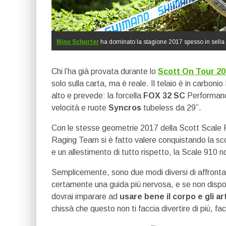
Nino Schurter
ha dominato la stagione 2017 spesso in sella 
Chi l’ha già provata durante lo
Scott On Tour 2
solo sulla carta, ma è reale. Il telaio è in carbo
alto e prevede: la forcella
FOX 32 SC
Performanc
velocità e ruote
Syncros
tubeless da 29”.
Con le stesse geometrie 2017 della Scott Scale R
Raging Team si è fatto valere conquistando la sc
e un allestimento di tutto rispetto, la Scale 910 non
Semplicemente, sono due modi diversi di affrontar
certamente una guida più nervosa, e se non dispo
dovrai imparare ad
usare bene il corpo e gli art
chissà che questo non ti faccia divertire di più, 