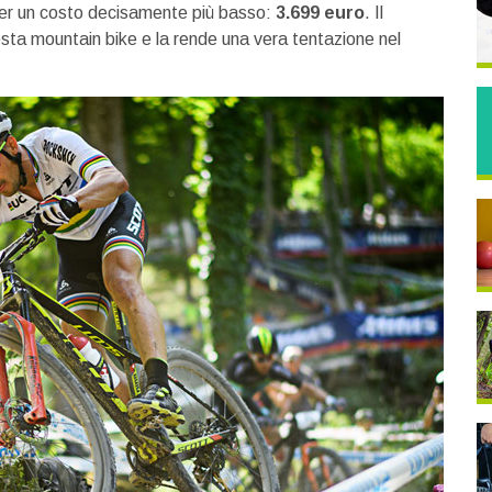
er un costo decisamente più basso:
3.699 euro
. Il
uesta mountain bike e la rende una vera tentazione nel