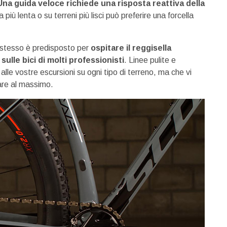
Una guida veloce richiede una risposta reattiva della
più lenta o su terreni più lisci può preferire una forcella
 lo stesso è predisposto per
ospitare il reggisella
sulle bici di molti professionisti
. Linee pulite e
alle vostre escursioni su ogni tipo di terreno, ma che vi
dare al massimo.