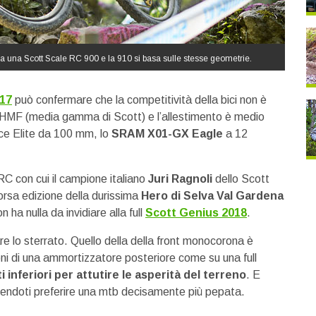
a una Scott Scale RC 900 e la 910 si basa sulle stesse geometrie.
017
può confermare che la competitività della bici non è
nio HMF (media gamma di Scott) e l’allestimento è medio
e Elite da 100 mm, lo
SRAM X01-GX Eagle
a 12
C con cui il campione italiano
Juri Ragnoli
dello Scott
orsa edizione della durissima
Hero di Selva Val Gardena
 ha nulla da invidiare alla full
Scott Genius 2018
.
e lo sterrato. Quello della della front monocorona è
ni di una ammortizzatore posteriore come su una full
i inferiori per attutire le asperità del terreno
. E
facendoti preferire una mtb decisamente più pepata.