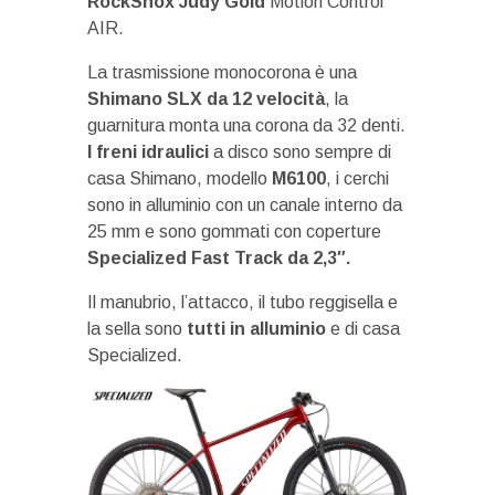
RockShox Judy Gold
Motion Control
AIR.
La trasmissione monocorona è una
Shimano SLX da 12 velocità
, la
guarnitura monta una corona da 32 denti.
I freni idraulici
a disco sono sempre di
casa Shimano, modello
M6100
, i cerchi
sono in alluminio con un canale interno da
25 mm e sono gommati con coperture
Specialized Fast Track da 2,3″.
Il manubrio, l’attacco, il tubo reggisella e
la sella sono
tutti in alluminio
e di casa
Specialized.