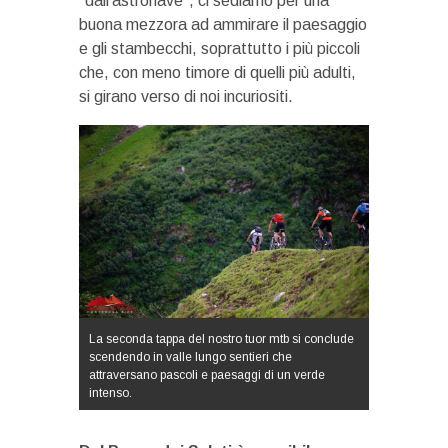
“dall’astronave”, ci sediamo per una
buona mezzora ad ammirare il paesaggio
e gli stambecchi, soprattutto i più piccoli
che, con meno timore di quelli più adulti,
si girano verso di noi incuriositi.
La seconda tappa del nostro tuor mtb si conclude
scendendo in valle lungo sentieri che
attraversano pascoli e paesaggi di un verde
intenso.