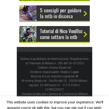
bicilive.it quotidiano di informazione. Registrazione
al Tribunale di Milano n. 305 del 16-10-2013
Editore: moma Studio srl
Direttore responsabile: Matteo Cappè
BiciLive.it è un marchio registrato ®
© moma Studio srl - Via Ricotti 15 - 20158 Milano
cap.soc. 10.400 euro I.V. - C.F E P.IVA n.
12455220157
Società iscritta alla Camera di Commercio Milano
Monza Brianza Lodi - REA: MI-1660257 - società con
This website uses cookies to improve your experience. We'll
socio unico
Privacy Policy
-
Cookie Policy
assume you're ok with this, but you can opt-out if you wish.