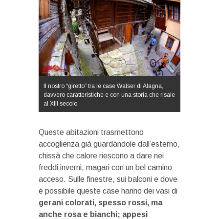
Il nostro “giretto” tra le case Walser di Alagna,
davvero caratteristiche e con una storia che risale
al XIII secolo.
Queste abitazioni trasmettono
accoglienza già guardandole dall’esterno,
chissà che calore riescono a dare nei
freddi inverni, magari con un bel camino
acceso. Sulle finestre, sui balconi e dove
è possibile queste case hanno dei vasi di
gerani colorati, spesso rossi, ma
anche rosa e bianchi; appesi