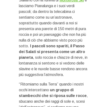
Saliamo con la funivia di
Monterosa Ski
e
lasciamo Pianalunga e i suoi verdi
pascoli; da dentro la telecabina ci
sentiamo come su un’astronave,
soprattutto quando davanti a noi si
presenta una parete di 150 metri di pura
roccia e poi un paesaggio che non ha più
nulla di ciò che abbiamo visto poco più
sotto.
I pascoli sono spariti, il Passo
dei Salati si presenta come un altro
pianeta
, solo roccia e chiazze di neve, in
lontananza si sentono e si vedono delle
slavine e le nuvole basse rendono ancora
più suggestiva l’atmosfera.
“Ritorniamo sulla Terra” quando i nostri
occhi intercettano
un gruppo di
stambecchi che si riposa sulle rocce
,
sbucano anche dei raggi di sole e, scesi