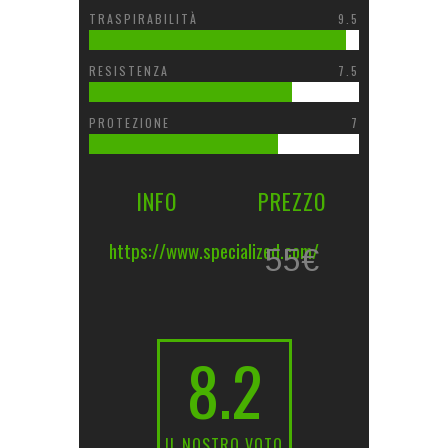
TRASPIRABILITÀ
9.5
RESISTENZA
7.5
PROTEZIONE
7
INFO
PREZZO
https://www.specialized.com/
55€
8.2
IL NOSTRO VOTO