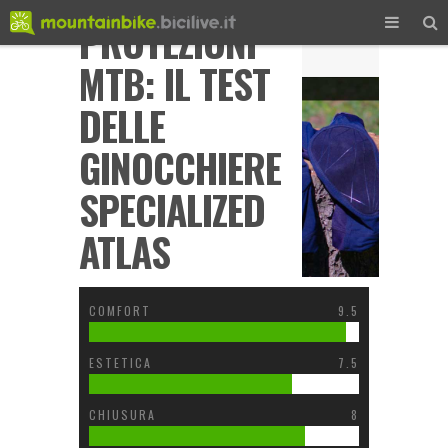
PROTEZIONI
Home
MTB: IL TEST
Scanned
Accessori biker
DELLE
GINOCCHIERE
SPECIALIZED
ATLAS
COMFORT
9.5
ESTETICA
7.5
CHIUSURA
8