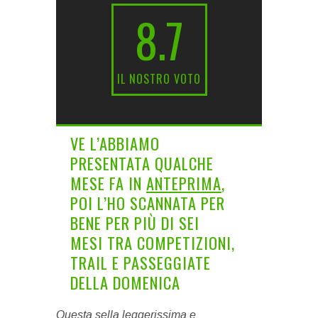
8.7
IL NOSTRO VOTO
VE L’ABBIAMO
PRESENTATA QUALCHE
MESE FA IN
ANTEPRIMA
,
POI L’HO SCANNATA PER
BENE PER PIÙ DI SEI
MESI TRA COMPETIZIONI,
TRAIL E PASSEGGIATE
DELLA DOMENICA
Questa sella leggerissima e