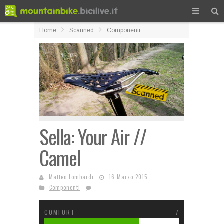
Home
Scanned
Componenti
Sella: Your Air //
Camel
Matteo Lombardi
16 Marzo 2015
Componenti
COMFORT
7