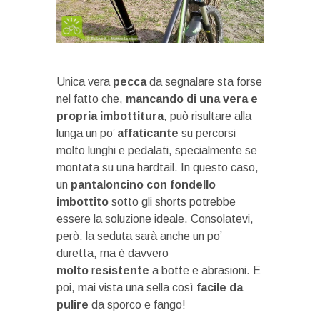
Unica vera
pecca
da segnalare sta forse
nel fatto che,
mancando di una vera e
propria imbottitura
, può risultare alla
lunga un po’
affaticante
su percorsi
molto lunghi e pedalati, specialmente se
montata su una hardtail. In questo caso,
un
pantaloncino con fondello
imbottito
sotto gli shorts potrebbe
essere la soluzione ideale. Consolatevi,
però: la seduta sarà anche un po’
duretta, ma è davvero
molto
r
esistente
a botte e abrasioni. E
poi, mai vista una sella così
facile da
pulire
da sporco e fango!