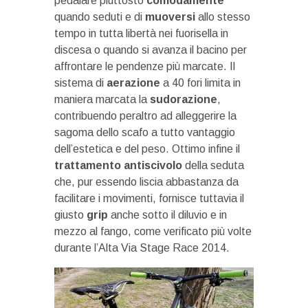
pedalare piuttosto
comodamente
quando seduti e di
muoversi
allo stesso
tempo in tutta libertà nei fuorisella in
discesa o quando si avanza il bacino per
affrontare le pendenze più marcate. Il
sistema di
aerazione
a 40 fori limita in
maniera marcata la
sudorazione
,
contribuendo peraltro ad alleggerire la
sagoma dello scafo a tutto vantaggio
dell’estetica e del peso. Ottimo infine il
trattamento antiscivolo
della seduta
che, pur essendo liscia abbastanza da
facilitare i movimenti, fornisce tuttavia il
giusto
grip
anche sotto il diluvio e in
mezzo al fango, come verificato più volte
durante l’Alta Via Stage Race 2014.