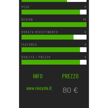
PESO
9
DESIGN
10
DURATA RIVESTIMENTO
8
FEATURES
9
QUALITÀ / PREZZO
9
INFO
PREZZO
www.riecycle.it
80 €