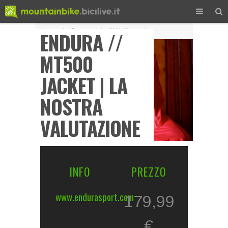
Home
ENDURA //
Scanned
Abbigliamento
MT500
JACKET | LA
NOSTRA
VALUTAZIONE
INFO
PREZZO
www.endurasport.com
179,99
€