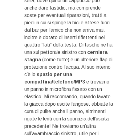
sella, dove quindi un cappuccio può
anche dare fastidio, ma comprende
soste per eventuali riparazioni, tratti a
piedi in cui si spinge la bici e attese fuori
dal bar per l’amico che non arriva mai,
inoltre è dotato di inserti riflettenti nei
quattro “lati” della testa. Di tasche ne ha
una sul pettorale sinistro con
cerniera
stagna
(come tutte) e un ulteriore flap di
protezione contro l’acqua. Al suo interno
c’è lo
spazio per una
compattina/telefono/MP3
e troviamo
un panno in microfibra fissato con un
elastico. Mi raccomando, quando lavate
la giacca dopo uscite fangose, abbiate la
cura di pulire anche il panno, altrimenti
rigate le lenti con la sporcizia dell’uscita
precedente! Ne troviamo un’altra
sull’avambraccio sinistro, utile per i