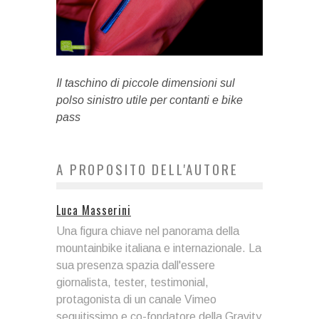
Il taschino di piccole dimensioni sul
polso sinistro utile per contanti e bike
pass
A PROPOSITO DELL'AUTORE
Luca Masserini
Una figura chiave nel panorama della
mountainbike italiana e internazionale. La
sua presenza spazia dall'essere
giornalista, tester, testimonial,
protagonista di un canale Vimeo
seguitissimo e co-fondatore della Gravity