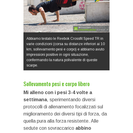
Abbiamo testato le Reebok Crossfit Speed TR in
varie condizioni (corsa su distanze inferiori ai 10
km, sollevamento pesi e corpo) e abbiamo avuto
impressioni positive in ogni situazione,
confermando la natura polivalente di queste
scarpe.
Sollevamento pesi e corpo libero
Mi alleno con i pesi 3-4 volte a
settimana
, sperimentando diversi
protocolli di allenamento focalizzati sul
miglioramento dei diversi tipi di forza, da
quella pura alla forza resistente. Alle
sedute con sovraccarico
abbino