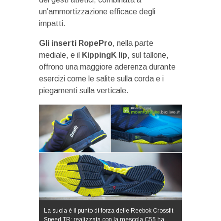
un’ammortizzazione efficace degli
impatti.
Gli inserti RopePro
, nella parte
mediale, e il
KippingK lip
, sul tallone,
offrono una maggiore aderenza durante
esercizi come le salite sulla corda e i
piegamenti sulla verticale.
La suola è il punto di forza delle Reebok Crossfit
Speed TR: realizzata con la mescola C55 ha