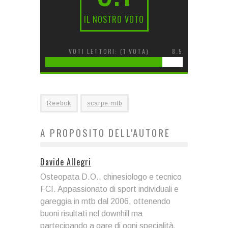
IL NOSTRO VOTO
VOTI LETTORI: (
1
VOTA)
8.5
Reebok
scarpe mtb
A PROPOSITO DELL'AUTORE
Davide Allegri
Osteopata D.O., chinesiologo e tecnico
FCI. Appassionato di sport individuali e
gareggia in mtb dal 2006, ottenendo
buoni risultati nel downhill ma
partecipando a gare di ogni specialità.