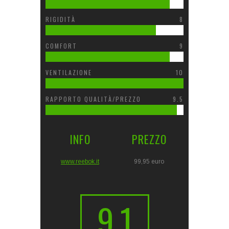
RIGIDITÀ
8
COMFORT
9
VENTILAZIONE
10
RAPPORTO QUALITÀ/PREZZO
9.5
INFO
PREZZO
www.reebok.it
99,95 euro
9.1