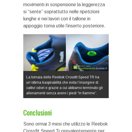
movimenti in sospensione la leggerezza
si “sente” soprattutto nelle ripetizioni
lunghe e nei lavori con il tallone in
appoggio torna utile l’inserto posteriore.
La tomaia delle Reebok Crossfit Speed TR ha
un’ottima traspirabilità che evita l’insorgere di
cattivi odori e grazie a cui abbiamo terminato gli
allenamenti senza avere i piedi “in fiamme”.
Conclusioni
Sono ormai 3 mesi che utilizzo le Reebok
Crossfit Speed Tr prevalentemente per