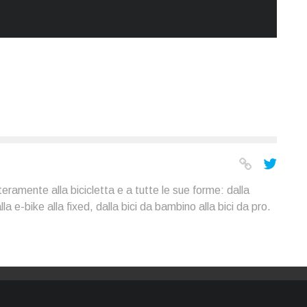
eramente alla bicicletta e a tutte le sue forme: dalla
la e-bike alla fixed, dalla bici da bambino alla bici da pro.