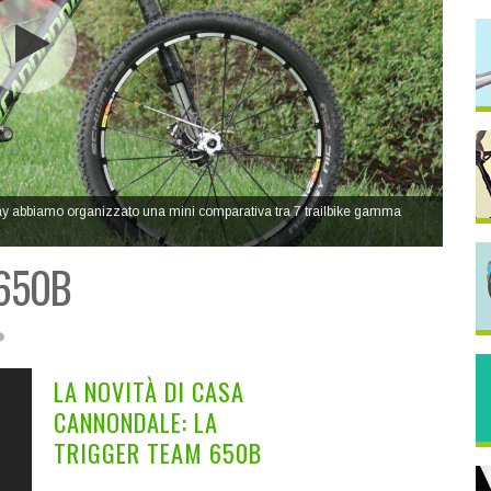
ay abbiamo organizzato una mini comparativa tra 7 trailbike gamma
 650B
LA NOVITÀ DI CASA
CANNONDALE: LA
TRIGGER TEAM 650B