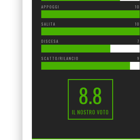
APPOGGI
10
SALITA
10
DISCESA
7
SCATTO/RILANCIO
9
8.8
IL NOSTRO VOTO