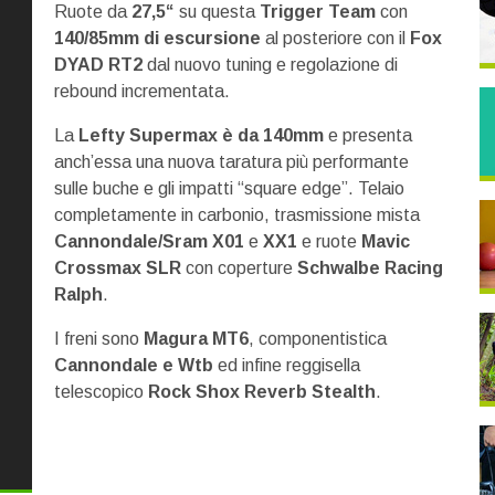
Ruote da
27,5“
su questa
Trigger
Team
con
140/85mm di escursione
al posteriore con il
Fox
DYAD RT2
dal nuovo tuning e regolazione di
rebound incrementata.
La
Lefty Supermax è da 140mm
e presenta
anch’essa una nuova taratura più performante
sulle buche e gli impatti “square edge”. Telaio
completamente in carbonio, trasmissione mista
Cannondale/Sram X01
e
XX1
e ruote
Mavic
Crossmax SLR
con coperture
Schwalbe Racing
Ralph
.
I freni sono
Magura MT6
, componentistica
Cannondale e Wtb
ed infine reggisella
telescopico
Rock Shox Reverb Stealth
.