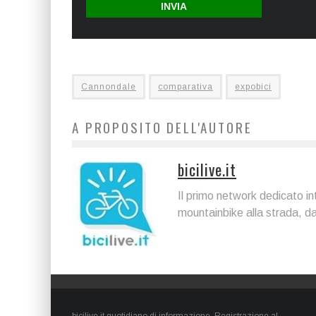
Cannondale
comparativa
expobici
A PROPOSITO DELL'AUTORE
bicilive.it
Il primo network dedicato int
mountainbike alla strada, dal