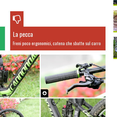
La pecca
Freni poco ergonomici, catena che sbatte sul carro