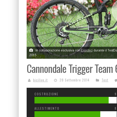
In collaborazione esclusiva con
Expobici
durante il TestD
2015
Cannondale Trigger Team
bicilive.it
28 Settembre 2014
Test
COSTRUZIONE
9
ALLESTIMENTO
8