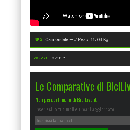
Cannondale
// Peso: 11, 68 Kg
INFO
6.499 €
PREZZO
Le Comparative di BiciLiv
Non perderti nulla di BiciLive.it
Inserisci la tua mail e rimani aggiornato