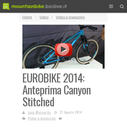
Home
Video
Video e-magazine
EUROBIKE 2014:
Anteprima Canyon
Stitched
Luca Masserini
27 Agosto 2014
Video e-magazine