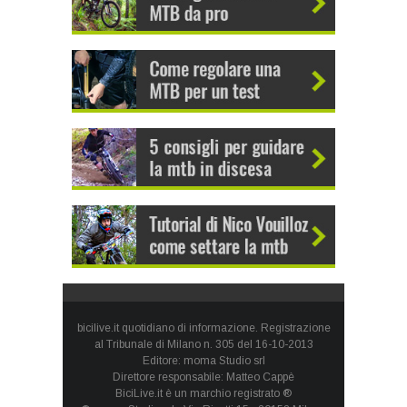
bicilive.it quotidiano di informazione. Registrazione
al Tribunale di Milano n. 305 del 16-10-2013
Editore: moma Studio srl
Direttore responsabile: Matteo Cappè
BiciLive.it è un marchio registrato ®