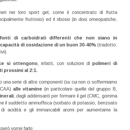
cheri nei loro sport gel, come il concentrato di frutta
incipalmente fruttosio) ed il ribosio (in dosi omeopatiche,
fonti di carboidrati differenti che non siano in
 capacità di ossidazione di un buon 30-40%
(tradotto:
vi).
nce si ottengono
, infatti, con soluzioni di
polimeri di
i prossimi al 2:1.
ono una serie di altre componenti (su cui non ci soffermiamo
CAA)
alle vitamine
(in particolare quelle del gruppo B,
inerali
, dagli addensanti per formare il gel (CMC, gomma
che il suddetto ammuffisca (sorbato di potassio, benzoato
i di acidità e gli immancabili aromi per aumentarne la
però vorrei farlo: