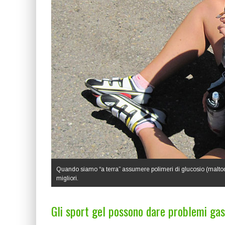
Quando siamo “a terra” assumere polimeri di glucosio (maltodest
migliori.
Gli sport gel possono dare problemi gas