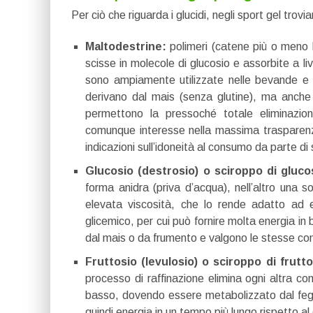
Per ciò che riguarda i glucidi, negli sport gel trov
Maltodestrine:
polimeri (catene più o meno 
scisse in molecole di glucosio e assorbite a l
sono ampiamente utilizzate nelle bevande e n
derivano dal mais (senza glutine), ma anche 
permettono la pressoché totale eliminazione
comunque interesse nella massima trasparenza,
indicazioni sull’idoneità al consumo da parte di 
Glucosio (destrosio) o sciroppo di gluco
forma anidra (priva d’acqua), nell’altro una 
elevata viscosità, che lo rende adatto ad 
glicemico, per cui può fornire molta energia 
dal mais o da frumento e valgono le stesse cons
Fruttosio (levulosio) o sciroppo di frutto
processo di raffinazione elimina ogni altra co
basso, dovendo essere metabolizzato dal fegat
quindi energia in un tempo più lungo rispetto al