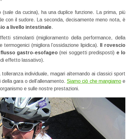
o (sale da cucina), ha una duplice funzione. La prima, più
nerale con il sudore. La seconda, decisamente meno nota, è
o a livello intestinale
.
fetti stimolanti (miglioramento della performance, della
 termogenici (migliora l’ossidazione lipidica).
Il rovescio
eflusso gastro-esofageo
(nei soggetti predisposti)
e lo
ndi effetto lassativo).
tolleranza individuale, magari alternando ai classici sport
i della gara o dell’allenamento.
Siamo ciò che mangiamo
e
 organismo e sulle nostre prestazioni.