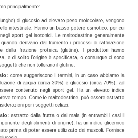
iamo principalmente:
lunghe) di glucosio ad elevato peso molecolare, vengono
ivello intestinale. Hanno un basso potere osmotico, per cui
egli sport gel isotonici. Le maltodestrine generalmente
quando derivano dal frumento i processi di raffinazione
 della frazione proteica (glutine). I produttori hanno
 e di solito l’origine è specificata, o comunque ci sono
soggetti che non tollerano il glutine.
sio:
come suggeriscono i termini, in un caso abbiamo la
soluzione di acqua (circa 30%) e glucosio (circa 70%), ad
essere contenuto negli sport gel. Ha un elevato indice
in breve tempo. Come le maltodestrine, può essere estratto
iderazioni per i soggetti celiaci.
sio:
estratto dalla frutta o dal mais (in entrambi i casi il
mponente degli alimenti di origine), ha un indice glicemico
o prima di poter essere utilizzato dai muscoli. Fornisce
 glucosio.