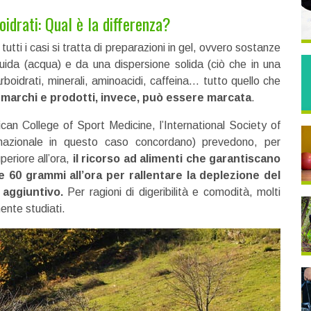
oidrati: Qual è la differenza?
tti i casi si tratta di preparazioni in gel, ovvero sostanze
ida (acqua) e da una dispersione solida (ciò che in una
boidrati, minerali, aminoacidi, caffeina… tutto quello che
ri marchi e prodotti, invece, può essere marcata
.
ican College of Sport Medicine, l’International Society of
rnazionale in questo caso concordano) prevedono, per
periore all’ora,
il ricorso ad alimenti che garantiscano
 60 grammi all’ora per rallentare la deplezione del
 aggiuntivo.
Per ragioni di digeribilità e comodità, molti
ente studiati.