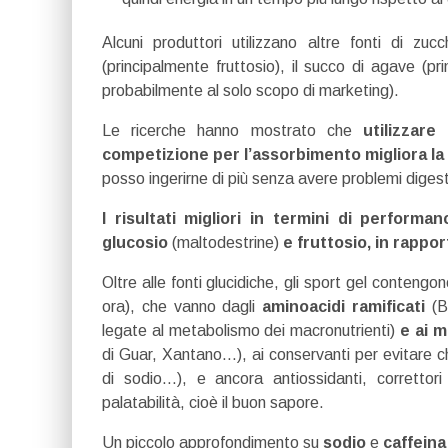
Alcuni produttori utilizzano altre fonti di zuc
(principalmente fruttosio), il succo di agave (pr
probabilmente al solo scopo di marketing).
Le ricerche hanno mostrato che
utilizzare 
competizione per l’assorbimento migliora la
posso ingerirne di più senza avere problemi digesti
I risultati migliori in termini di performa
glucosio
(maltodestrine)
e fruttosio, in rapport
Oltre alle fonti glucidiche, gli sport gel conteng
ora), che vanno dagli
aminoacidi ramificati
(B
legate al metabolismo dei macronutrienti)
e ai m
di Guar, Xantano…), ai conservanti per evitare 
di sodio…), e ancora antiossidanti, correttor
palatabilità, cioè il buon sapore.
Un piccolo approfondimento su
sodio
e
caffeina