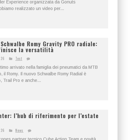
Rider Experience organizzata da Gonuts
biamo realizzato un video per...
Schwalbe Romy Gravity PRO radiale:
finisce la versatilità
026
Test
timo arrivato nella famiglia dei pneumatici da MTB
lo, il Romy. Il nuovo Schwalbe Romy Radial è
o, Trail Pro e anche...
ter: l’hub di riferimento per l’estate
026
News
ones partner tecnico Cube Action Team e novità