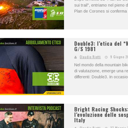
sui trail", entriamo nel pieno 
Plan de Corones si conferma il
Double3: l’etica del “
G/S 1981
Claudio Riotti
9 Giugno 2
Nel mondo della mountain bik
di valutazione, emerge una rea
differenti: Double3. In occasi
Bright Racing Shocks: 
l’evoluzione delle sos
Italy