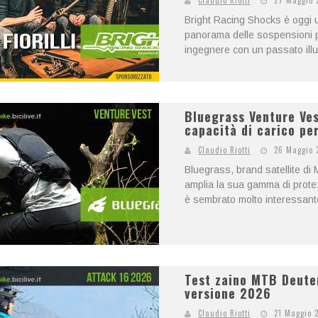
Claudio Riotti
27 Maggio 
Bright Racing Shocks è oggi u
panorama delle sospensioni pe
ingegnere con un passato illus
Bluegrass Venture Ves
capacità di carico per
Claudio Riotti
26 Maggio 
Bluegrass, brand satellite di
amplia la sua gamma di protez
è sembrato molto interessante
Test zaino MTB Deute
versione 2026
Claudio Riotti
21 Maggio 