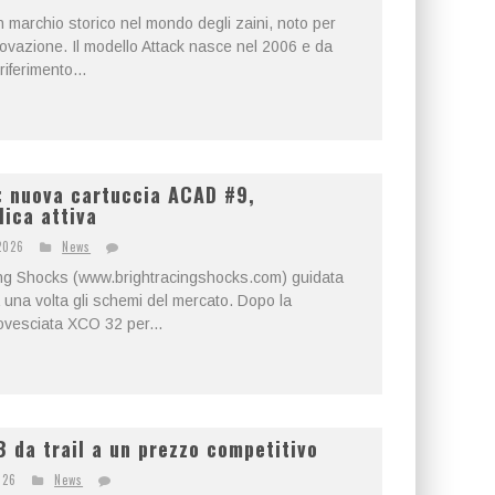
marchio storico nel mondo degli zaini, noto per
innovazione. Il modello Attack nasce nel 2006 e da
riferimento...
: nuova cartuccia ACAD #9,
lica attiva
2026
News
acing Shocks (www.brightracingshocks.com) guidata
a una volta gli schemi del mercato. Dopo la
rovesciata XCO 32 per...
 da trail a un prezzo competitivo
026
News