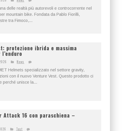
2026
News
na delle realtà più autorevoli e controcorrente nel
r mountain bike. Fondata da Pablo Fiorilli,
tre tra Fimoco,...
t: protezione ibrida e massima
 l’enduro
2026
News
 MET Helmets specializzato nel settore gravity,
ioni con il nuovo Venture Vest. Questo prodotto ci
 perché unisce la...
r Attack 16 con paraschiena –
2026
Test