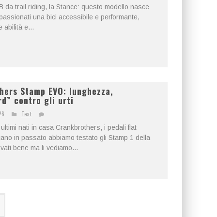
 da trail riding, la Stance: questo modello nasce
 appassionati una bici accessibile e performante,
 abilità e...
thers Stamp EVO: lunghezza,
d” contro gli urti
26
Test
ltimi nati in casa Crankbrothers, i pedali flat
no in passato abbiamo testato gli Stamp 1 della
vati bene ma li vediamo...