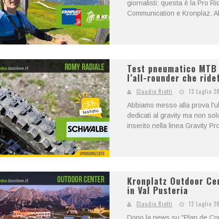
giornalisti: questa è la Pro 
Communication e Kronplaz. Ab
Test pneumatico MTB 
l’all-rounder che ride
Claudio Riotti
13 Luglio 2
Abbiamo messo alla prova l'ul
dedicati al gravity ma non so
inserito nella linea Gravity Pr
Kronplatz Outdoor Cen
in Val Pusteria
Claudio Riotti
12 Luglio 2
Dopo la news su "Plan de Cor