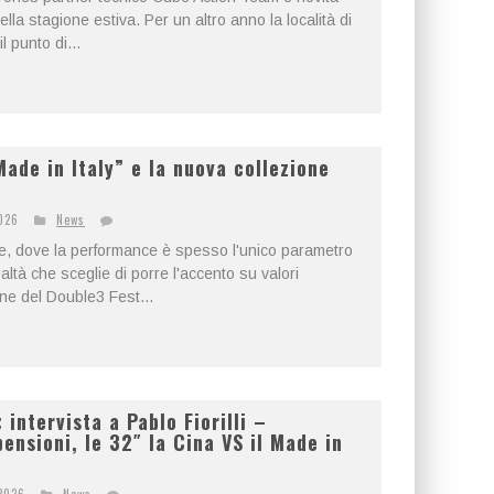
della stagione estiva. Per un altro anno la località di
 punto di...
Made in Italy” e la nuova collezione
026
News
e, dove la performance è spesso l'unico parametro
ltà che sceglie di porre l'accento su valori
one del Double3 Fest...
intervista a Pablo Fiorilli –
pensioni, le 32″ la Cina VS il Made in