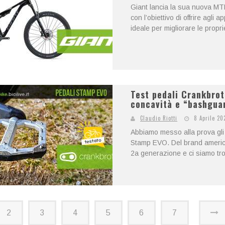
Giant lancia la sua nuova MTB
con l’obiettivo di offrire agli
ideale per migliorare le proprie
Test pedali Crankbro
concavità e “bashguar
Claudio Riotti
8 Aprile 20
Abbiamo messo alla prova gli u
Stamp EVO. Del brand america
2a generazione e ci siamo tro
2
3
4
5
6
7