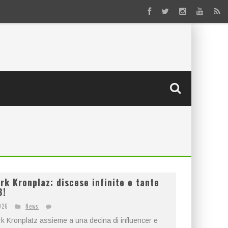
rk Kronplaz: discese infinite e tante
B!
026
News
ark Kronplatz assieme a una decina di influencer e