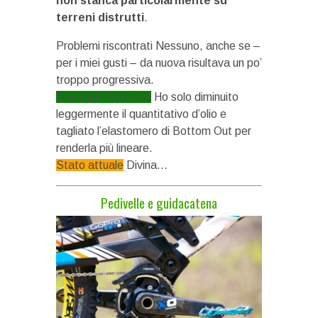
non stanca particolarmente su
terreni distrutti
.
Problemi riscontrati
Nessuno, anche se –
per i miei gusti – da nuova risultava un po’
troppo progressiva.
Eventuali interventi
Ho solo diminuito
leggermente il quantitativo d’olio e
tagliato l’elastomero di Bottom Out per
renderla più lineare.
Stato attuale
Divina…
Pedivelle e guidacatena