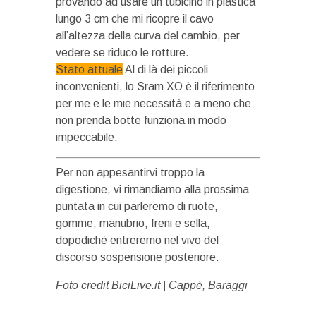
provando ad usare un tubicino in plastica
lungo 3 cm che mi ricopre il cavo
all’altezza della curva del cambio, per
vedere se riduco le rotture.
Stato attuale
Al di là dei piccoli
inconvenienti, lo Sram XO è il riferimento
per me e le mie necessità e a meno che
non prenda botte funziona in modo
impeccabile.
Per non appesantirvi troppo la
digestione, vi rimandiamo alla prossima
puntata in cui parleremo di ruote,
gomme, manubrio, freni e sella,
dopodiché entreremo nel vivo del
discorso sospensione posteriore.
Foto credit BiciLive.it | Cappè, Baraggi