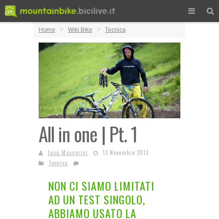
Home
Wiki Bike
Tecnica
All in one | Pt. 1
Luca Masserini
13 Novembre 2013
Tecnica
NON CI SIAMO LIMITATI
AD UN TEST SINGOLO,
ABBIAMO USATO LA