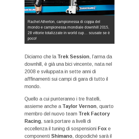
Rachel Atherton, campionessa di coppa del
mondo e campionessa mondiale downhill 2015,
28 vittorie totalizzate in world cup… scusate se è
poco!
Diciamo che la
Trek Session
, l’arma da
downhill, è già una bici vincente, nata nel
2008 e sviluppata in sette anni di
afffinamenti sui campi di gara di tutto il
mondo.
Quello a cui punteranno i tre fratelli,
assieme anche a
Taylor
Vernon
, quarto
membro del nuovo team
Trek Factory
Racing
, sarà portare a livelli di
eccellenza il tuning di sospensioni
Fox
e
componenti
Shimano
, dopodiché sarà il