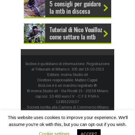
bicilive.it quotidiano di informazione. Registrazione
al Tribunale di Milano n. 305 del 16-10-2013
Editore: moma Studio srl
Direttore responsabile: Matteo Cappè
BiciLive.it è un marchio registrato ®
© moma Studio srl - Via Ricotti 15 - 20158 Milano
cap.soc. 10.400 euro I.V. - C.F E P.IVA n.
12455220157
Società iscritta alla Camera di Commercio Milano
Monza Brianza Lodi - REA: MI-1660257 - società con
This website uses cookies to improve your experience. We'll
socio unico
Privacy Policy
-
Cookie Policy
assume you're ok with this, but you can opt-out if you wish.
Cookie settings
ACCEPT