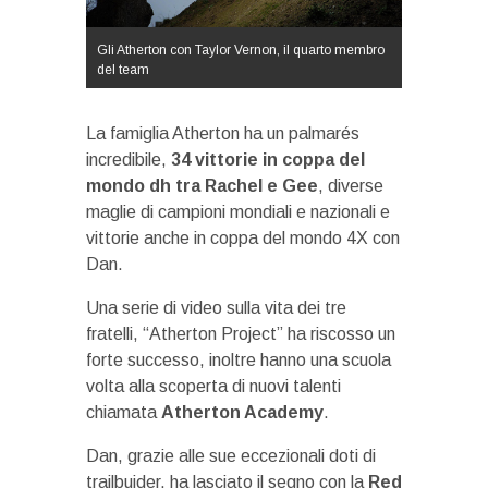
Gli Atherton con Taylor Vernon, il quarto membro
del team
La famiglia Atherton ha un palmarés
incredibile,
34
vittorie in coppa del
mondo dh tra Rachel e Gee
, diverse
maglie di campioni mondiali e nazionali e
vittorie anche in coppa del mondo 4X con
Dan.
Una serie di video sulla vita dei tre
fratelli, “Atherton Project” ha riscosso un
forte successo, inoltre hanno una scuola
volta alla scoperta di nuovi talenti
chiamata
Atherton Academy
.
Dan, grazie alle sue eccezionali doti di
trailbuider, ha lasciato il segno con la
Red