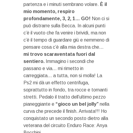
partenza e i minuti sembrano volare.
È il
mio momento, respiro
profondamente, 3, 2, 1… GO!
Non ci si
può distrarre sulla Becca. In alcuni punti
c’è il vuoto che fa venire i brividi, ma non
c’è il tempo di guardare giù e nemmeno di
pensare cosa c’è alla mia destra che…
mi trovo scaraventata fuori dal
sentiero.
Immagino i secondi che
passano e via… mi rimetto in
carreggiata… a tutta, non si molla! La
Ps2 mi dà un effetto centrifuga,
soprattutto in fondo, tra rocce e tornanti
stretti. Pedalo il tratto dell’ultimo pezzo
pianeggiante e
“gioco un bel jolly”
nella
curva che precede il finish. Arrivata!!! Ho
conquistato un secondo posto dietro alla
veterana del circuito Enduro Race: Anya
Bocchini.