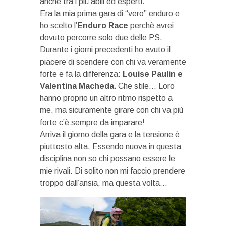
anche tra i più abili ed esperti.
Era la mia prima gara di “vero” enduro e
ho scelto l’
Enduro Race
perchè avrei
dovuto percorre solo due delle PS.
Durante i giorni precedenti ho avuto il
piacere di scendere con chi va veramente
forte e fa la differenza:
Louise Paulin e
Valentina Macheda.
Che stile… Loro
hanno proprio un altro ritmo rispetto a
me, ma sicuramente girare con chi va più
forte c’è sempre da imparare!
Arriva il giorno della gara e la tensione è
piuttosto alta. Essendo nuova in questa
disciplina non so chi possano essere le
mie rivali. Di solito non mi faccio prendere
troppo dall’ansia, ma questa volta…