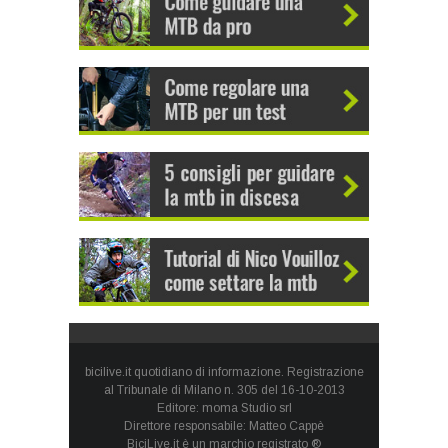
bicilive.it quotidiano di informazione. Registrazione
al Tribunale di Milano n. 305 del 16-10-2013
Editore: moma Studio srl
Direttore responsabile: Matteo Cappè
BiciLive.it è un marchio registrato ®