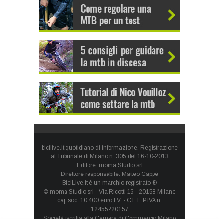
bicilive.it quotidiano di informazione. Registrazione
al Tribunale di Milano n. 305 del 16-10-2013
Editore: moma Studio srl
Direttore responsabile: Matteo Cappè
BiciLive.it è un marchio registrato ®
© moma Studio srl - Via Ricotti 15 - 20158 Milano
cap.soc. 10.400 euro I.V. - C.F E P.IVA n.
12455220157
Società iscritta alla Camera di Commercio Milano