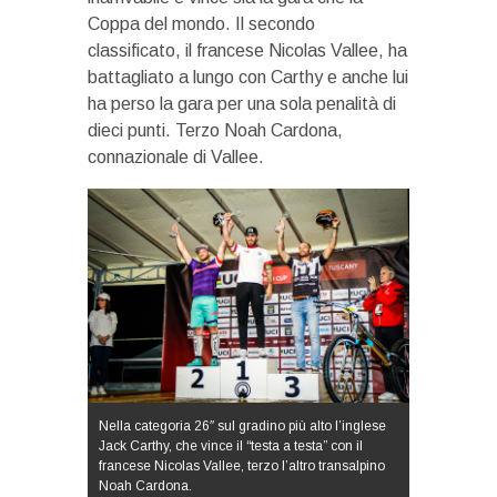
Coppa del mondo. Il secondo
classificato, il francese Nicolas Vallee, ha
battagliato a lungo con Carthy e anche lui
ha perso la gara per una sola penalità di
dieci punti. Terzo Noah Cardona,
connazionale di Vallee.
Nella categoria 26″ sul gradino più alto l’inglese
Jack Carthy, che vince il “testa a testa” con il
francese Nicolas Vallee, terzo l’altro transalpino
Noah Cardona.