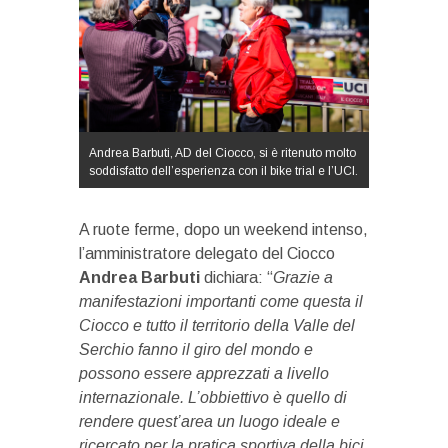
Andrea Barbuti, AD del Ciocco, si è ritenuto molto
soddisfatto dell’esperienza con il bike trial e l’UCI.
A ruote ferme, dopo un weekend intenso,
l’amministratore delegato del Ciocco
Andrea Barbuti
dichiara: “
Grazie a
manifestazioni importanti come questa il
Ciocco e tutto il territorio della Valle del
Serchio fanno il giro del mondo e
possono essere apprezzati a livello
internazionale. L’obbiettivo è quello di
rendere quest’area un luogo ideale e
ricercato per la pratica sportiva della bici