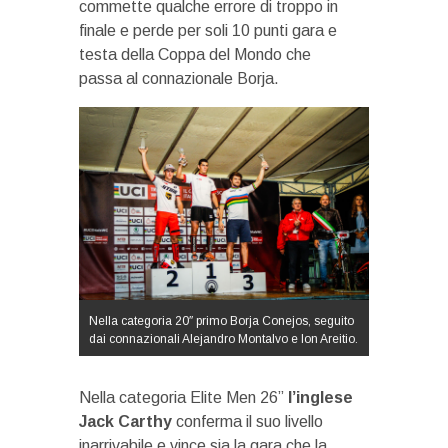
commette qualche errore di troppo in
finale e perde per soli 10 punti gara e
testa della Coppa del Mondo che
passa al connazionale Borja.
Nella categoria 20″ primo Borja Conejos, seguito
dai connazionali Alejandro Montalvo e Ion Areitio.
Nella categoria Elite Men 26’’
l’inglese
Jack Carthy
conferma il suo livello
inarrivabile e vince sia la gara che la