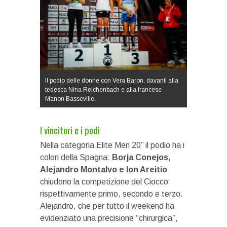
Il podio delle donne con Vera Baron, davanti alla
tedesca Nina Reichenbach e alla francese
Manon Basseville.
I vincitori e i podi
Nella categoria Elite Men 20’’ il podio ha i
colori della Spagna:
Borja Conejos,
Alejandro Montalvo e Ion Areitio
chiudono la competizione del Ciocco
rispettivamente primo, secondo e terzo.
Alejandro, che per tutto il weekend ha
evidenziato una precisione “chirurgica”,