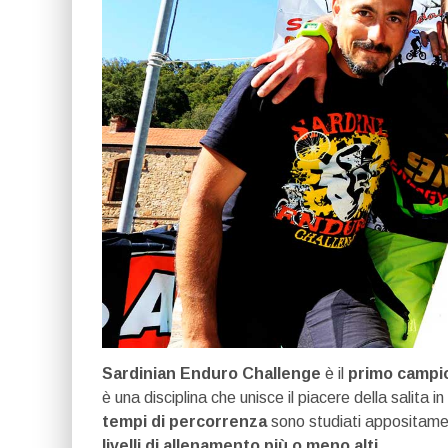
Sardinian Enduro Challenge
è il
primo campi
è una disciplina che unisce il piacere della salita in
tempi di percorrenza
sono studiati appositamen
livelli di allenamento più o meno alti.