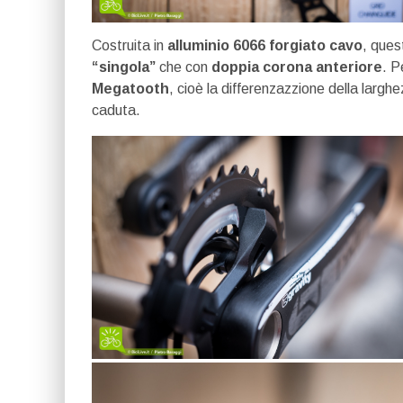
Costruita in
alluminio 6066 forgiato cavo
, que
“singola”
che con
doppia corona anteriore
. P
Megatooth
, cioè la differenzazzione della largh
caduta.