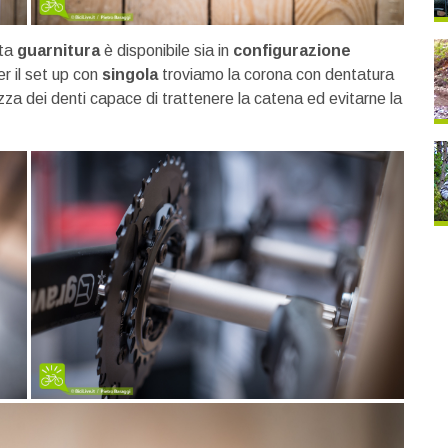
sta
guarnitura
è disponibile sia in
configurazione
er il set up con
singola
troviamo la corona con dentatura
ezza dei denti capace di trattenere la catena ed evitarne la