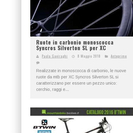
Ruote in carbonio monoscocca
Syncros Silverton SL per XC
Paola Gaviraghi
8 Maggio 2018
Anteprime
Realizzate in monoscocca di carbonio, le nuove
ruote da mtb per XC Syncros Silverton SL si
caratterizzano per essere un pezzo unico:
cerchio, raggi e...