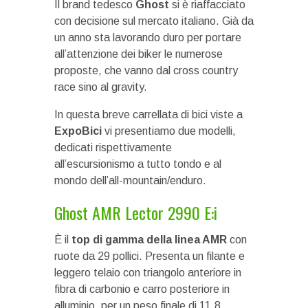
Il brand tedesco
Ghost
si è riaffacciato
con decisione sul mercato italiano. Già da
un anno sta lavorando duro per portare
all’attenzione dei biker le numerose
proposte, che vanno dal cross country
race sino al gravity.
In questa breve carrellata di bici viste a
ExpoBici
vi presentiamo due modelli,
dedicati rispettivamente
all’escursionismo a tutto tondo e al
mondo dell’all-mountain/enduro.
Ghost AMR Lector 2990 E:i
È il
top di gamma della linea AMR
con
ruote da 29 pollici. Presenta un filante e
leggero telaio con triangolo anteriore in
fibra di carbonio e carro posteriore in
alluminio, per un peso finale di 11,8