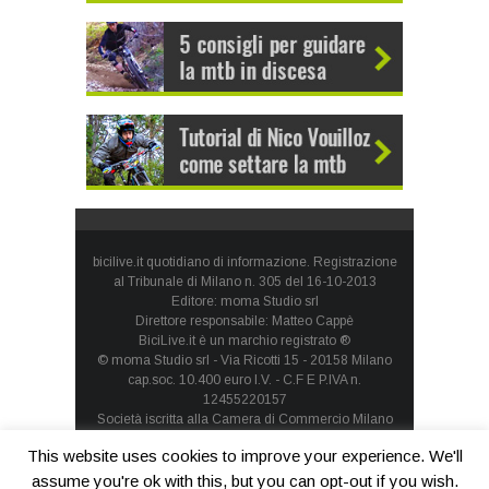
bicilive.it quotidiano di informazione. Registrazione
al Tribunale di Milano n. 305 del 16-10-2013
Editore: moma Studio srl
Direttore responsabile: Matteo Cappè
BiciLive.it è un marchio registrato ®
© moma Studio srl - Via Ricotti 15 - 20158 Milano
cap.soc. 10.400 euro I.V. - C.F E P.IVA n.
12455220157
Società iscritta alla Camera di Commercio Milano
Monza Brianza Lodi - REA: MI-1660257 - società con
This website uses cookies to improve your experience. We'll
socio unico
Privacy Policy
-
Cookie Policy
assume you're ok with this, but you can opt-out if you wish.