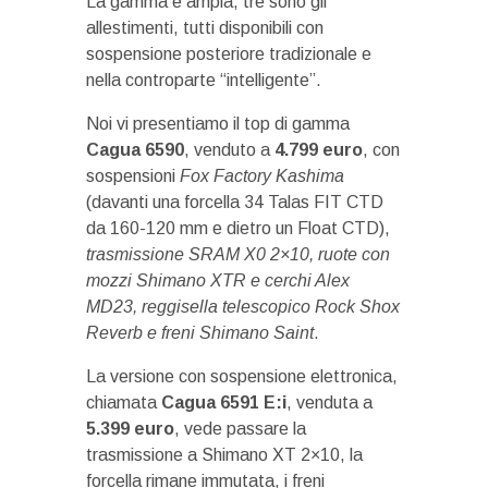
La gamma è ampia, tre sono gli
allestimenti, tutti disponibili con
sospensione posteriore tradizionale e
nella controparte “intelligente”.
Noi vi presentiamo il top di gamma
Cagua 6590
, venduto a
4.799 euro
, con
sospensioni
Fox Factory Kashima
(davanti una forcella 34 Talas FIT CTD
da 160-120 mm e dietro un Float CTD),
trasmissione SRAM X0 2×10, ruote con
mozzi Shimano XTR e cerchi Alex
MD23, reggisella telescopico Rock Shox
Reverb e freni Shimano Saint
.
La versione con sospensione elettronica,
chiamata
Cagua 6591 E:i
, venduta a
5.399 euro
, vede passare la
trasmissione a Shimano XT 2×10, la
forcella rimane immutata, i freni