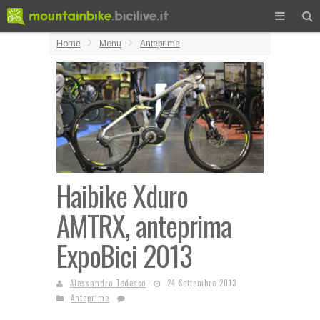
Home
Menu
Anteprime
Haibike Xduro
AMTRX, anteprima
ExpoBici 2013
Alessandro Tedesco
24 Settembre 2013
Anteprime