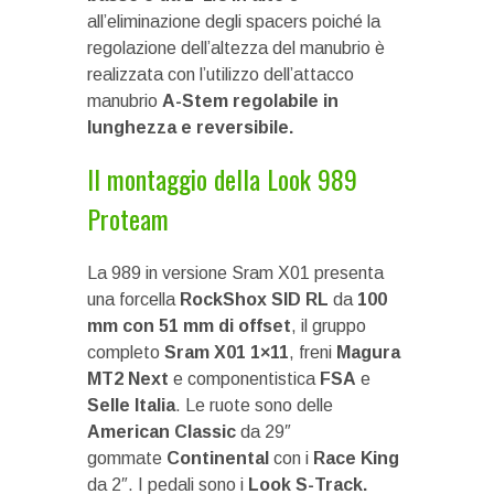
all’eliminazione degli spacers poiché la
regolazione dell’altezza del manubrio è
realizzata con l’utilizzo dell’attacco
manubrio
A-Stem regolabile in
lunghezza e reversibile.
Il montaggio della Look 989
Proteam
La 989 in versione Sram X01 presenta
una forcella
RockShox
SID
RL
da
100
mm con 51 mm di offset
, il gruppo
completo
Sram X01 1×11
, freni
Magura
MT2 Next
e componentistica
FSA
e
Selle Italia
. Le ruote sono delle
American
Classic
da 29″
gommate
Continental
con i
Race
King
da 2″. I pedali sono i
Look S-Track.