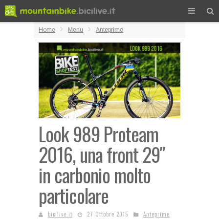
Home
Menu
Anteprime
Look 989 Proteam
2016, una front 29″
in carbonio molto
particolare
bicilive.it
27 Ottobre 2015
Anteprime