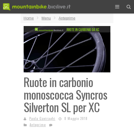
Home
Menu
Anteprime
Ruote in carbonio
monoscocca Syncros
Silverton SL per XC
Paola Gaviraghi
8 Maggio 2018
Anteprime