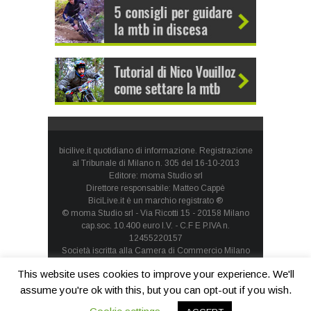
bicilive.it quotidiano di informazione. Registrazione
al Tribunale di Milano n. 305 del 16-10-2013
Editore: moma Studio srl
Direttore responsabile: Matteo Cappè
BiciLive.it è un marchio registrato ®
© moma Studio srl - Via Ricotti 15 - 20158 Milano
cap.soc. 10.400 euro I.V. - C.F E P.IVA n.
12455220157
Società iscritta alla Camera di Commercio Milano
Monza Brianza Lodi - REA: MI-1660257 - società con
This website uses cookies to improve your experience. We'll
socio unico
Privacy Policy
-
Cookie Policy
assume you're ok with this, but you can opt-out if you wish.