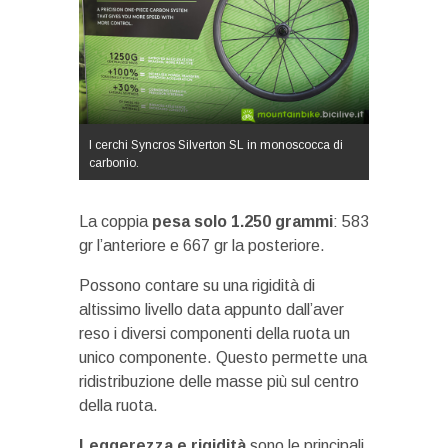
I cerchi Syncros Silverton SL in monoscocca di
carbonio.
La coppia
pesa solo 1.250 grammi
: 583
gr l’anteriore e 667 gr la posteriore.
Possono contare su una rigidità di
altissimo livello data appunto dall’aver
reso i diversi componenti della ruota un
unico componente. Questo permette una
ridistribuzione delle masse più sul centro
della ruota.
Leggerezza e rigidità
sono le principali