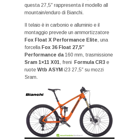
questa 27,5″ rappresenta il modello all
mountain/enduro di Bianchi.
Il telaio è in carbonio e alluminio e il
montaggio prevede un ammortizzatore
Fox Float X Performance Elite
, una
forcella
Fox 36 Float 27,5″
Performance da
160 mm, trasmissione
Sram 1×11 X01
, freni
Formula
CR3
e
ruote
Wtb
ASYM
i23 27,5″ su mozzi
Sram.