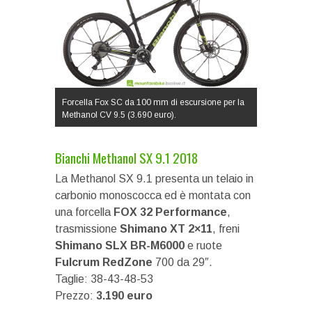
Forcella Fox SC da 100 mm di escursione per la
Methanol CV 9.5 (3.690 euro).
Bianchi Methanol SX 9.1 2018
La Methanol SX 9.1 presenta un telaio in
carbonio monoscocca ed è montata con
una forcella
FOX 32 Performance
,
trasmissione
Shimano XT 2×11
, freni
Shimano SLX BR-M6000
e ruote
Fulcrum RedZone
700 da 29″.
Taglie: 38-43-48-53
Prezzo:
3.190 euro