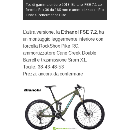
Top di gamma enduro 2018: Ethanol FSE 7.1 con
forcella Fox 36 da 160 mm e ammortizzatore Fox
Float X Performance Elite.
L’altra versione, la
Ethanol FSE 7.2,
ha
un montaggio leggermente inferiore con
forcella RockShox Pike RC,
ammortizzatore Cane Creek Double
Barrell e trasmissione Sram X1.
Taglie: 38-43-48-53
Prezzi: ancora da confermare