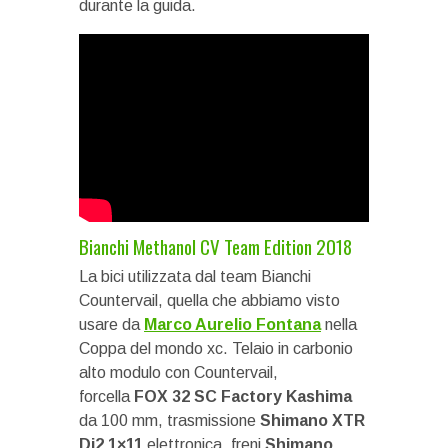
durante la guida.
Bianchi Methanol CV Team Edition 2018
La bici utilizzata dal team Bianchi
Countervail, quella che abbiamo visto
usare da
Marco Aurelio Fontana
nella
Coppa del mondo xc. Telaio in carbonio
alto modulo con Countervail,
forcella
FOX 32 SC Factory Kashima
da 100 mm, trasmissione
Shimano XTR
Di2 1×11
elettronica, freni
Shimano