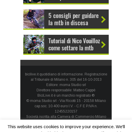
bicilive.it quotidiano di informazione. Registrazione
al Tribunale di Milano n. 305 del 16-10-2013
Editore: moma Studio srl
Direttore responsabile: Matteo Cappè
BiciLive.it è un marchio registrato ®
© moma Studio srl - Via Ricotti 15 - 20158 Milano
cap.soc. 10.400 euro I.V. - C.F E P.IVA n.
12455220157
Società iscritta alla Camera di Commercio Milano
Monza Brianza Lodi - REA: MI-1660257 - società con
This website uses cookies to improve your experience. We'll
socio unico