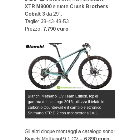
XTR M9000
e ruote
Crank Brothers
Cobalt 3
da 29″.
Taglie: 38-43-48-53
Prezzo:
7.790 euro
Bianchi Methanol CV Team Edition, top di
gamma del catalogo 2018, utilizza il telaio in
carbonio Countervail e il cambio elettronico
Shimano XTR Di2 con monocorona 1×11.
Gli altri cinque montaggi a catalogo sono:
Bianchi Methanol 9.1 CV –
6.890 euro