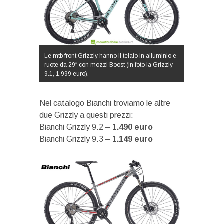
Le mtb front Grizzly hanno il telaio in alluminio e
ruote da 29″ con mozzi Boost (in foto la Grizzly
9.1, 1.999 euro).
Nel catalogo Bianchi troviamo le altre
due Grizzly a questi prezzi:
Bianchi Grizzly 9.2 –
1.490 euro
Bianchi Grizzly 9.3 –
1.149 euro