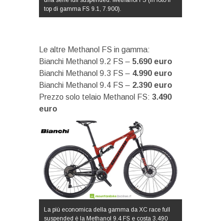
top di gamma FS 9.1, 7.900).
Le altre Methanol FS in gamma:
Bianchi Methanol 9.2 FS –
5.690 euro
Bianchi Methanol 9.3 FS –
4.990 euro
Bianchi Methanol 9.4 FS –
2.390 euro
Prezzo solo telaio Methanol FS:
3.490
euro
La più economica della gamma da XC race full
suspended è la Methanol 9.4 FS e costa 3.490