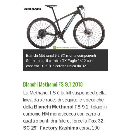
Bianchi Methanol 9.2 SX monta componenti
Sram tra cui il cambio GX Eagle 1×12 con
cassetta 10-50T e corona unica da 32T.
Bianchi Methanol FS 9.1 2018
La Methanol FS è la full suspended della
linea da xc race, di seguito le specifiche
della
Bianchi Methanol FS 9.1
: telaio in
carbonio HM monoscocca con carro a
quattro punti di infulcro, forcella
Fox 32
SC 29″ Factory Kashima
corsa 100