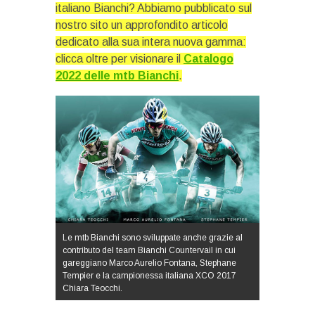
italiano Bianchi? Abbiamo pubblicato sul
nostro sito un approfondito articolo
dedicato alla sua intera nuova gamma:
clicca oltre per visionare il
Catalogo
2022 delle mtb Bianchi
.
Le mtb Bianchi sono sviluppate anche grazie al
contributo del team Bianchi Countervail in cui
gareggiano Marco Aurelio Fontana, Stephane
Tempier e la campionessa italiana XCO 2017
Chiara Teocchi.