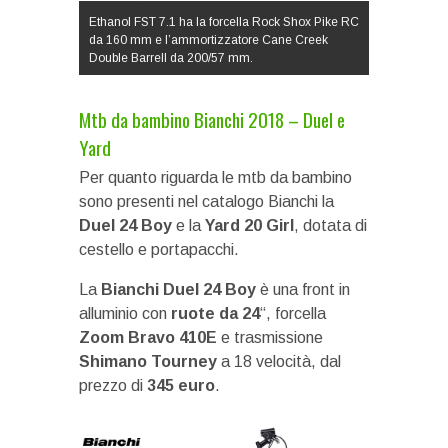
Ethanol FST 7.1 ha la forcella Rock Shox Pike RC
da 160 mm e l’ammortizzatore Cane Creek
Double Barrell da 200/57 mm.
Mtb da bambino Bianchi 2018 – Duel e
Yard
Per quanto riguarda le mtb da bambino
sono presenti nel catalogo Bianchi la
Duel 24 Boy
e la
Yard 20 Girl
, dotata di
cestello e portapacchi.
La
Bianchi Duel 24 Boy
è una front in
alluminio con
ruote da 24
“, forcella
Zoom Bravo 410E
e trasmissione
Shimano Tourney
a 18 velocità, dal
prezzo di
345 euro
.