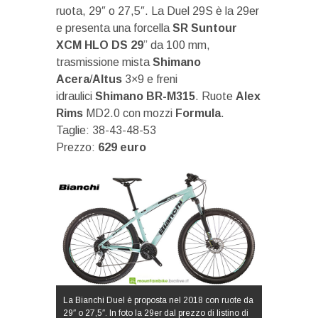
ruota, 29″ o 27,5″. La Duel 29S è la 29er
e presenta una forcella
SR Suntour
XCM HLO DS 29
” da 100 mm,
trasmissione mista
Shimano
Acera
/
Altus
3×9 e freni
idraulici
Shimano
BR-M315
. Ruote
Alex
Rims
MD2.0 con mozzi
Formula
.
Taglie: 38-43-48-53
Prezzo:
629 euro
La Bianchi Duel è proposta nel 2018 con ruote da
29″ o 27,5″. In foto la 29er dal prezzo di listino di