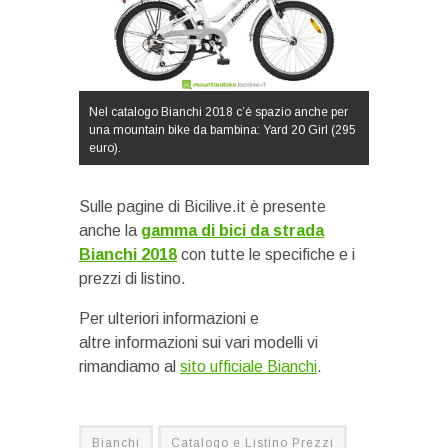
Nel catalogo Bianchi 2018 c’è spazio anche per
una mountain bike da bambina: Yard 20 Girl (295
euro).
Sulle pagine di Bicilive.it è presente
anche la
gamma di bici da strada
Bianchi 2018
con tutte le specifiche e i
prezzi di listino.
Per ulteriori informazioni e
altre informazioni sui vari modelli vi
rimandiamo al
sito ufficiale Bianchi
.
Bianchi
Catalogo e Listino Prezzi