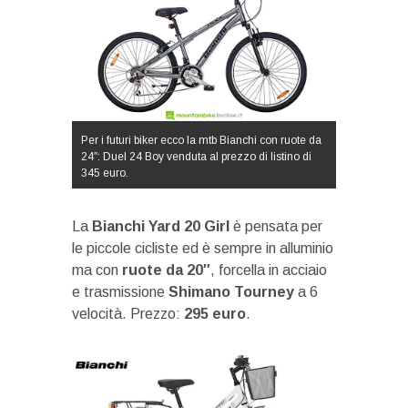
Per i futuri biker ecco la mtb Bianchi con ruote da
24″: Duel 24 Boy venduta al prezzo di listino di
345 euro.
La
Bianchi Yard 20 Girl
è pensata per
le piccole cicliste ed è sempre in alluminio
ma con
ruote da 20″
, forcella in acciaio
e trasmissione
Shimano Tourney
a 6
velocità. Prezzo:
295 euro
.