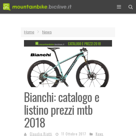
Home
News
Bianchi: catalogo e
listino prezzi mtb
2018
Claudio Riotti
11 Ottobre 2017
News