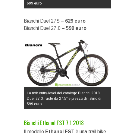
699 euro.
Bianchi Duel 27S –
629 euro
Bianchi Duel 27.0 –
599 euro
La mtb entry-level del catalogo Bianchi 2018:
Duel 27.0, ruote da 27,5″ e prezzo di listino di
599 euro.
Bianchi Ethanol FST 7.1 2018
Il modello
Ethanol FST
è una trail bike