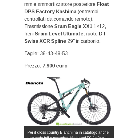
mm e ammortizzatore posteriore
Float
DPS Factory Kashima
(entrambi
controllati da comando remoto).
Trasmissione
Sram Eagle XX1
1×12,
freni
Sram Level Ultimate
, ruote
DT
Swiss XCR Spline
29″ in carbonio.
Taglie: 38-43-48-53
Prezzo:
7.900 euro
Per il cross country Bianchi ha in catalogo anche
una serie full suspended: Methanol FS (in foto il