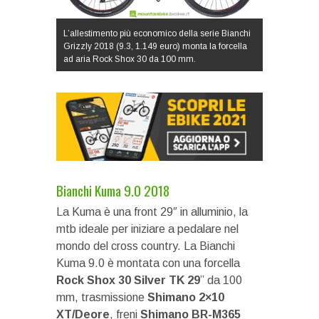
L’allestimento più economico della serie Bianchi
Grizzly 2018 (9.3, 1.149 euro) monta la forcella
ad aria Rock Shox 30 da 100 mm.
Bianchi Kuma 9.0 2018
La Kuma è una front 29″ in alluminio, la
mtb ideale per iniziare a pedalare nel
mondo del cross country. La Bianchi
Kuma 9.0 è montata con una forcella
Rock Shox 30 Silver TK 29
” da 100
mm, trasmissione
Shimano 2×10
XT/Deore
, freni
Shimano BR-M365