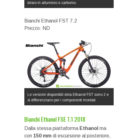
telaio in alluminio e carbonio.
Bianchi Ethanol FST 7.2
Prezzo: ND
Le versioni disponibili dela Ethanol FST sono 2 e
si differenziano per i componenti montati.
Bianchi Ethanol FSE 7.1 2018
Dalla stessa piattaforma
Ethanol
ma
con
150 mm
di escursione al posteriore,