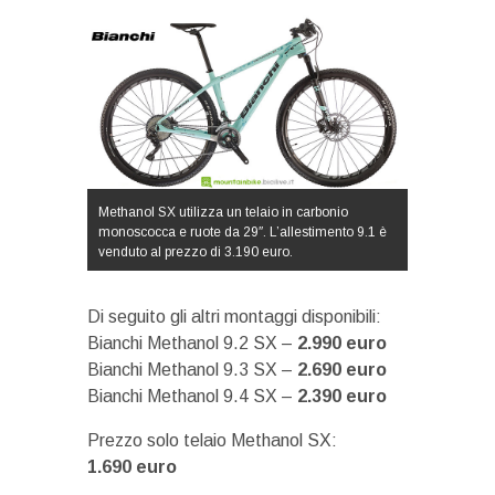
Methanol SX utilizza un telaio in carbonio
monoscocca e ruote da 29″. L’allestimento 9.1 è
venduto al prezzo di 3.190 euro.
Di seguito gli altri montaggi disponibili:
Bianchi Methanol 9.2 SX –
2.990 euro
Bianchi Methanol 9.3 SX –
2.690 euro
Bianchi Methanol 9.4 SX –
2.390 euro
Prezzo solo telaio Methanol SX:
1.690
euro