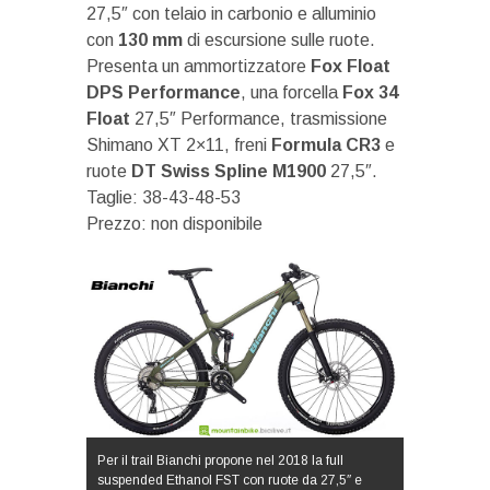
27,5″ con telaio in carbonio e alluminio
con
130 mm
di escursione sulle ruote.
Presenta un ammortizzatore
Fox Float
DPS Performance
, una forcella
Fox 34
Float
27,5″ Performance, trasmissione
Shimano XT 2×11, freni
Formula CR3
e
ruote
DT Swiss Spline M1900
27,5″.
Taglie: 38-43-48-53
Prezzo: non disponibile
Per il trail Bianchi propone nel 2018 la full
suspended Ethanol FST con ruote da 27,5″ e