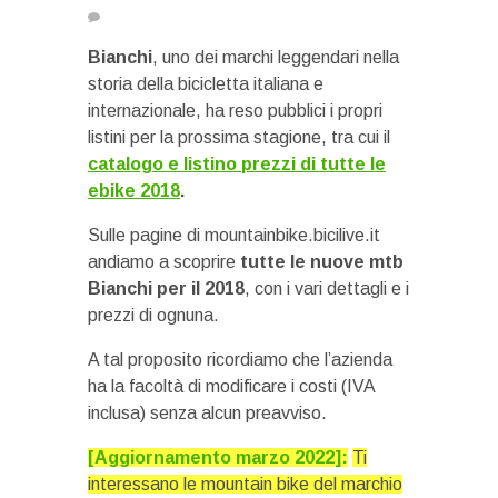
Bianchi
, uno dei marchi leggendari nella
storia della bicicletta italiana e
internazionale, ha reso pubblici i propri
listini per la prossima stagione, tra cui il
catalogo e listino prezzi di tutte le
ebike 2018
.
Sulle pagine di mountainbike.bicilive.it
andiamo a scoprire
tutte le nuove mtb
Bianchi per il 2018
, con i vari dettagli e i
prezzi di ognuna.
A tal proposito ricordiamo che l’azienda
ha la facoltà di modificare i costi (IVA
inclusa) senza alcun preavviso.
[Aggiornamento marzo 2022]:
Ti
interessano le mountain bike del marchio