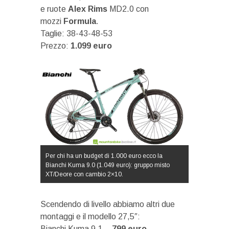
e ruote
Alex Rims
MD2.0 con
mozzi
Formula
.
Taglie: 38-43-48-53
Prezzo:
1.099 euro
Per chi ha un budget di 1.000 euro ecco la
Bianchi Kuma 9.0 (1.049 euro): gruppo misto
XT/Deore con cambio 2×10.
Scendendo di livello abbiamo altri due
montaggi e il modello 27,5″:
Bianchi Kuma 9.1 –
799
euro