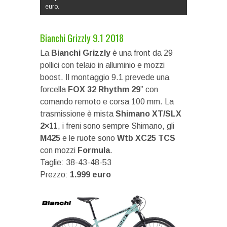
euro.
Bianchi Grizzly 9.1 2018
La
Bianchi Grizzly
è una front da 29
pollici con telaio in alluminio e mozzi
boost. Il montaggio 9.1 prevede una
forcella
FOX
32
Rhythm
29
” con
comando remoto e corsa 100 mm. La
trasmissione è mista
Shimano
XT/SLX
2×11
, i freni sono sempre Shimano, gli
M425
e le ruote sono
Wtb
XC25 TCS
con mozzi
Formula
.
Taglie: 38-43-48-53
Prezzo:
1.999 euro