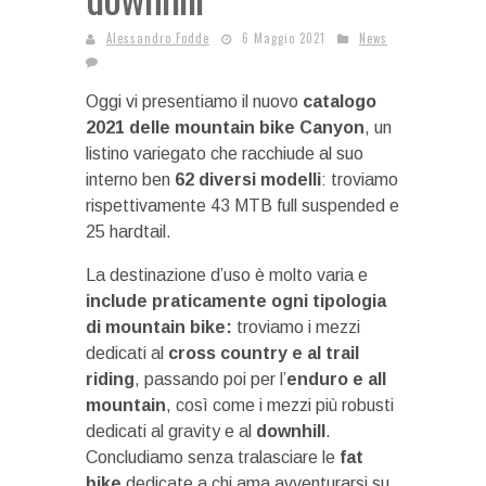
Alessandro Fodde
6 Maggio 2021
News
Oggi vi presentiamo il nuovo
catalogo
2021 delle mountain bike Canyon
, un
listino variegato che racchiude al suo
interno ben
62 diversi modelli
: troviamo
rispettivamente 43 MTB full suspended e
25 hardtail.
La destinazione d’uso è molto varia e
include praticamente ogni tipologia
di mountain bike:
troviamo i mezzi
dedicati al
cross country e al trail
riding
, passando poi per l’
enduro e all
mountain
, così come i mezzi più robusti
dedicati al gravity e al
downhill
.
Concludiamo senza tralasciare le
fat
bike
dedicate a chi ama avventurarsi su