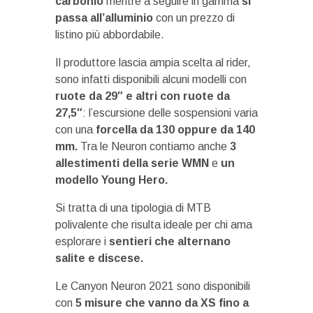
carbonio
mentre a seguire in gamma
si
passa all’alluminio
con un prezzo di
listino più abbordabile.
Il produttore lascia ampia scelta al rider,
sono infatti disponibili alcuni modelli con
ruote da 29″ e altri con ruote da
27,5″
: l’escursione delle sospensioni varia
con una
forcella da 130 oppure da 140
mm.
Tra le Neuron contiamo anche
3
allestimenti della serie WMN
e
un
modello Young Hero.
Si tratta di una tipologia di MTB
polivalente che risulta ideale per chi ama
esplorare i
sentieri che alternano
salite e discese.
Le Canyon Neuron 2021 sono disponibili
con
5 misure che vanno da XS fino a