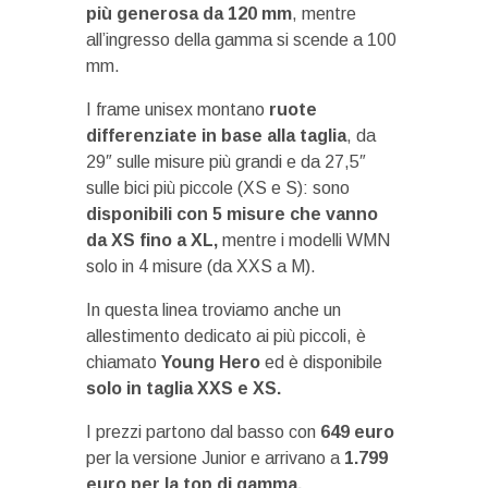
più generosa da 120 mm
, mentre
all’ingresso della gamma si scende a 100
mm.
I frame unisex montano
ruote
differenziate in base alla taglia
, da
29″ sulle misure più grandi e da 27,5″
sulle bici più piccole (XS e S): sono
disponibili con 5 misure che vanno
da XS fino a XL,
mentre i modelli WMN
solo in 4 misure (da XXS a M).
In questa linea troviamo anche un
allestimento dedicato ai più piccoli, è
chiamato
Young Hero
ed è disponibile
solo in taglia XXS e XS.
I prezzi partono dal basso con
649 euro
per la versione Junior e arrivano a
1.799
euro per la top di gamma.