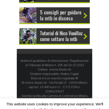
bicilive.it quotidiano di informazione. Registrazione
al Tribunale di Milano n. 305 del 16-10-2013
Editore: moma Studio srl
Direttore responsabile: Matteo Cappè
BiciLive.it è un marchio registrato ®
© moma Studio srl - Via Ricotti 15 - 20158 Milano
cap.soc. 10.400 euro I.V. - C.F E P.IVA n.
12455220157
Società iscritta alla Camera di Commercio Milano
Monza Brianza Lodi - REA: MI-1660257 - società con
This website uses cookies to improve your experience. We'll
socio unico