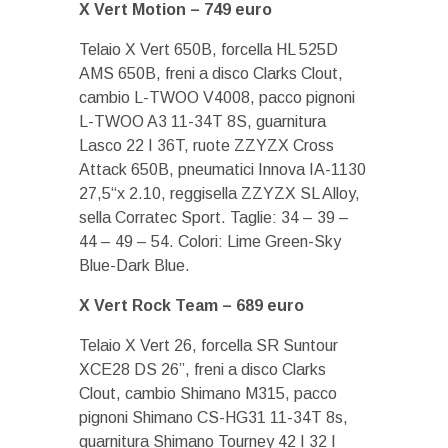
X Vert Motion – 749 euro
Telaio X Vert 650B, forcella HL 525D
AMS 650B, freni a disco Clarks Clout,
cambio L-TWOO V4008, pacco pignoni
L-TWOO A3 11-34T 8S, guarnitura
Lasco 22 I 36T, ruote ZZYZX Cross
Attack 650B, pneumatici Innova IA-1130
27,5“x 2.10, reggisella ZZYZX SL Alloy,
sella Corratec Sport. Taglie: 34 – 39 –
44 – 49 – 54. Colori: Lime Green-Sky
Blue-Dark Blue.
X Vert Rock Team – 689 euro
Telaio X Vert 26, forcella SR Suntour
XCE28 DS 26”, freni a disco Clarks
Clout, cambio Shimano M315, pacco
pignoni Shimano CS-HG31 11-34T 8s,
guarnitura Shimano Tourney 42 I 32 I