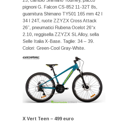
23, cambio Shimano Tourney, pacco
pignoni G. Falcon CS-852 11-32T 8s,
guarnitura Shimano TY501 165 mm 42 I
34 I 24T, ruote ZZYZX Cross Attack
26”, pneumatici Rubena Ocelot 26“x
2.10, reggisella ZZYZX SL Alloy, sella
Selle Italia X-Base. Taglie: 34 – 39.
Colori: Green-Cool Gray-White.
X Vert Teen –
499 euro