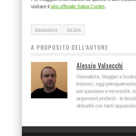
visitare il
sito ufficiale Salsa Cycles
.
bikepacking
fat bike
A PROPOSITO DELL'AUTORE
Alessio Valsecchi
Giornalista, blogger e boo
internet, oggi principalmen
per passione e necessità, si è
argomenti preferiti - le bici
abitudini con tanti appassi