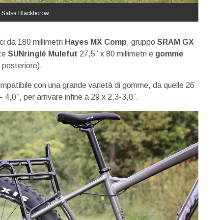
la Salsa Blackborow.
ci da 180 millimetri
Hayes MX Comp
, gruppo
SRAM GX
ote
SUNringlé Mulefut
27,5” x 80 millimetri e
gomme
posteriore).
mpatibile con una grande varietà di gomme, da quelle 26
 4,0”, per arrivare infine a 29 x 2,3-3,0”.