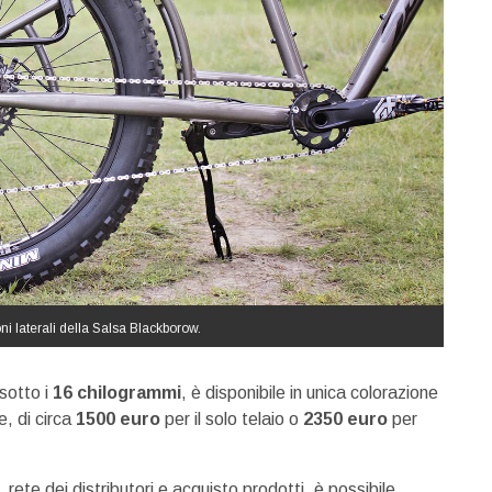
ni laterali della Salsa Blackborow.
sotto i
16 chilogrammi
, è disponibile in unica colorazione
e, di circa
1500 euro
per il solo telaio o
2350 euro
per
 rete dei distributori e acquisto prodotti, è possibile