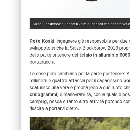
Salsa Blackborow è una fat bike mid-long tail che porterà voi 
Pete Koski
, ingegnere già responsabile per due
sviluppato anche la Salsa Blackborow 2018 propr
della parte anteriore del
telaio in alluminio 606
portapacchi.
Le cose però cambiano per la parte posteriore: Ko
millimetri e quattro attacchi per il capacissimo
por
scaturisce una vera e propria jeep a due ruote che 
chilogrammi
) e manovrabilità, con la quale è poss
camping, pesca e tante altre attività potendo co
riuscite a portarvi dietro.