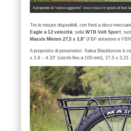
A proposito di “carico aggiunto”: ecco cosa è in grado di fare 
Tre le misure disponibili, con freni a disco meccani
Eagle a 12 velocità
; sella
WTB Volt Sport
; ru
Maxxis Minion
27,5 x 3,8”
(FBF anteriore e FBR 
A proposito di pneumatici: Salsa Blackborow è co
x 3.8 – 4.33” (cerchi fino a 100 mm), 27,5 x 3,21 –