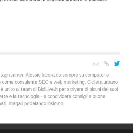
kstagrammer, Alessio lavora da sempre su computer e
te come consulente SEO e web marketing. Ciclista urbano
 unito al team di BiciLive.it per scrivere di alcuni dei suoi
clette e la tecnologia - e condividere consigli e buone
onati, magari pedalando insieme.