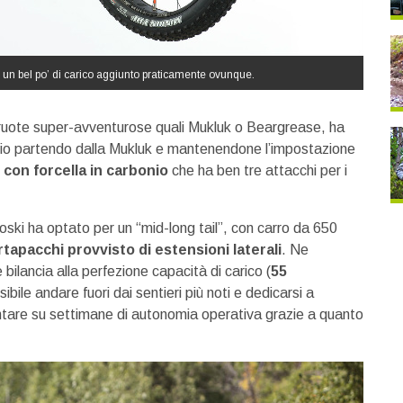
e un bel po’ di carico aggiunto praticamente ovunque.
 ruote super-avventurose quali Mukluk o Beargrease, ha
io partendo dalla Mukluk e mantenendone l’impostazione
6 con forcella in carbonio
che ha ben tre attacchi per i
ski ha optato per un “mid-long tail”, con carro da 650
tapacchi provvisto di estensioni laterali
. Ne
bilancia alla perfezione capacità di carico (
55
ibile andare fuori dai sentieri più noti e dedicarsi a
ntare su settimane di autonomia operativa grazie a quanto