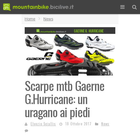
Home
News
Scarpe mtb Gaerne
G.Hurricane: un
uragano ai piedi
Elvezio Sciallis
18 Ottobre 2017
News