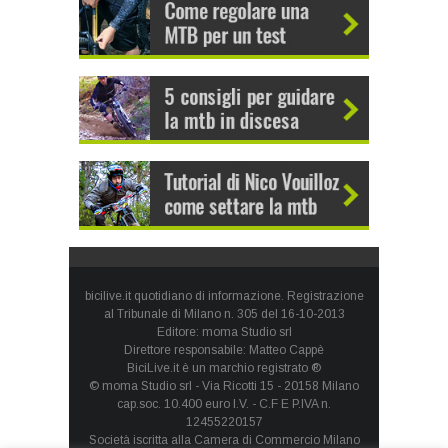
bicilive.it quotidiano di informazione. Registrazione
al Tribunale di Milano n. 305 del 16-10-2013
Editore: moma Studio srl
Direttore responsabile: Matteo Cappè
BiciLive.it è un marchio registrato ®
© moma Studio srl - Via Ricotti 15 - 20158 Milano
cap.soc. 10.400 euro I.V. - C.F E P.IVA n.
12455220157
Società iscritta alla Camera di Commercio Milano