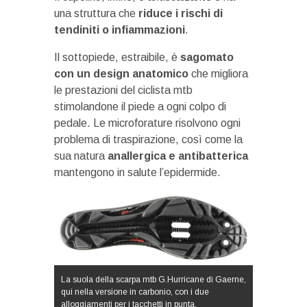
una struttura che
riduce i rischi di
tendiniti o infiammazioni
.
Il sottopiede, estraibile, è
sagomato
con un design anatomico
che migliora
le prestazioni del ciclista mtb
stimolandone il piede a ogni colpo di
pedale. Le microforature risolvono ogni
problema di traspirazione, così come la
sua natura
anallergica e antibatterica
mantengono in salute l’epidermide.
La suola della scarpa mtb G.Hurricane di Gaerne,
qui nella versione in carbonio, con i due
alloggiamenti per i tacchetti in punta.