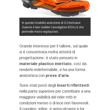
In questo modello arancione di G.Hurricane
Gaerne è ben visibile l’avvolgitore BOA L6 che
permette micro regolazioni.
Grande interesse per il tallone, sul quale
si è concentrata molta attività di
progettazione: è stato pensato in
materiale plastico iniettato
, così da
renderlo indeformabile, e ha una forma
anatomica con
prese d’aria
.
Sono stati posti degli
inserti riflettenti
nella parte superiore per contribuire a una
maggiore visibilità del rider mtb in
condizioni meteo o di luce non favorevoli.
Il cupolino, infine, è antiscalzante e ha