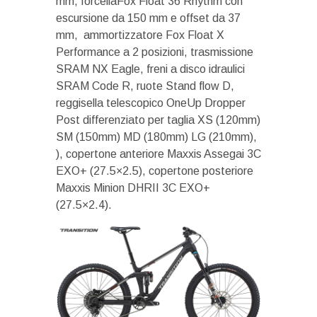
mm, forcellaFox Float 36 Rhythm con
escursione da 150 mm e offset da 37
mm, ammortizzatore Fox Float X
Performance a 2 posizioni, trasmissione
SRAM NX Eagle, freni a disco idraulici
SRAM Code R, ruote Stand flow D,
reggisella telescopico OneUp Dropper
Post differenziato per taglia XS (120mm)
SM (150mm) MD (180mm) LG (210mm),
), copertone anteriore Maxxis Assegai 3C
EXO+ (27.5×2.5), copertone posteriore
Maxxis Minion DHRII 3C EXO+
(27.5×2.4).