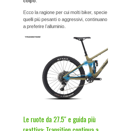
colpo
.
Ecco la ragione per cui molti biker, specie
quelli più pesanti o aggressivi, continuano
a preferire l’alluminio.
Le ruote da 27.5″ e guida più
reattiva: Transition continua a