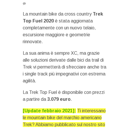
La mountain bike da cross country
Trek
Top Fuel 2020
è stata aggiornata
completamente con un nuovo telaio,
escursione maggiore e geometrie
rinnovate.
La sua anima è sempre XC, ma grazie
alle soluzioni derivate dalle bici da trail di
Trek vi permetterà di sfrecciare anche tra
i single track più impegnativi con estrema
agilità.
La Trek Top Fuel è disponibile con prezzi
a partire da
3.079 euro
.
[Update febbraio 2021]:
Ti interessano
le mountain bike del marchio americano
Trek? Abbiamo pubblicato sul nostro sito