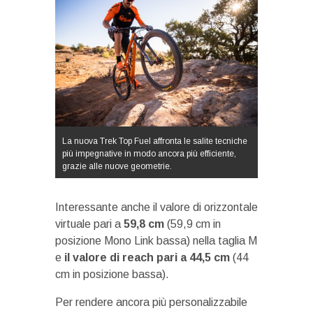
La nuova Trek Top Fuel affronta le salite tecniche
più impegnative in modo ancora più efficiente,
grazie alle nuove geometrie.
Interessante anche il valore di orizzontale
virtuale pari a
59,8 cm
(59,9 cm in
posizione Mono Link bassa) nella taglia M
e
il valore di reach pari a 44,5 cm
(44
cm in posizione bassa).
Per rendere ancora più personalizzabile