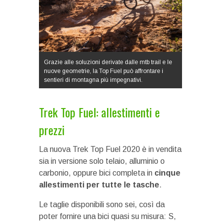
Grazie alle soluzioni derivate dalle mtb trail e le
nuove geometrie, la Top Fuel può affrontare i
sentieri di montagna più impegnativi.
Trek Top Fuel: allestimenti e
prezzi
La nuova Trek Top Fuel 2020 è in vendita
sia in versione solo telaio, alluminio o
carbonio, oppure bici completa in
cinque
allestimenti per tutte le tasche
.
Le taglie disponibili sono sei, così da
poter fornire una bici quasi su misura: S,