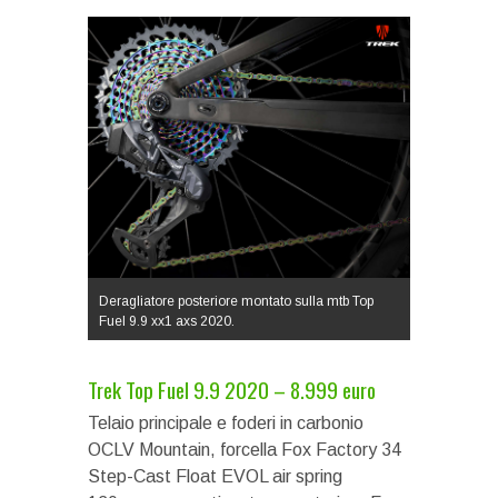
Deragliatore posteriore montato sulla mtb Top
Fuel 9.9 xx1 axs 2020.
Trek Top Fuel 9.9 2020 – 8.999 euro
Telaio principale e foderi in carbonio
OCLV Mountain, forcella Fox Factory 34
Step-Cast Float EVOL air spring