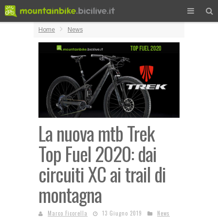
Home
News
La nuova mtb Trek
Top Fuel 2020: dai
circuiti XC ai trail di
montagna
Marco Ficorella
13 Giugno 2019
News