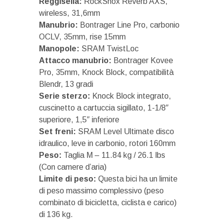
Reggisella:
RockShox Reverb AXS,
wireless, 31,6mm
Manubrio:
Bontrager Line Pro, carbonio
OCLV, 35mm, rise 15mm
Manopole:
SRAM TwistLoc
Attacco manubrio:
Bontrager Kovee
Pro, 35mm, Knock Block, compatibilità
Blendr, 13 gradi
Serie sterzo:
Knock Block integrato,
cuscinetto a cartuccia sigillato, 1-1/8″
superiore, 1,5″ inferiore
Set freni:
SRAM Level Ultimate disco
idraulico, leve in carbonio, rotori 160mm
Peso:
Taglia M – 11.84 kg / 26.1 lbs
(Con camere d’aria)
Limite di peso:
Questa bici ha un limite
di peso massimo complessivo (peso
combinato di bicicletta, ciclista e carico)
di 136 kg.