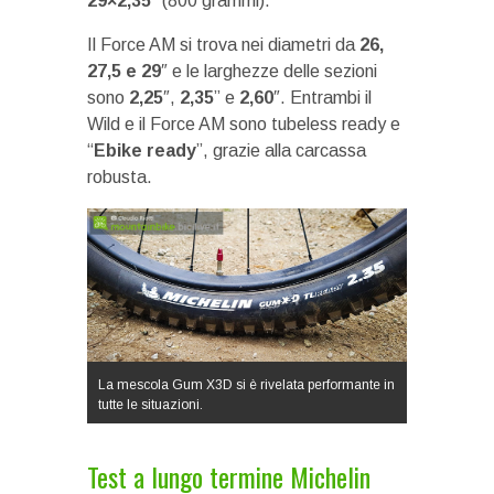
29×2,35
” (800 grammi).
Il Force AM si trova nei diametri da
26,
27,5 e 29
″ e le larghezze delle sezioni
sono
2,25
″,
2,35
” e
2,60
″. Entrambi il
Wild e il Force AM sono tubeless ready e
“
Ebike ready
”, grazie alla carcassa
robusta.
La mescola Gum X3D si è rivelata performante in
tutte le situazioni.
Test a lungo termine Michelin