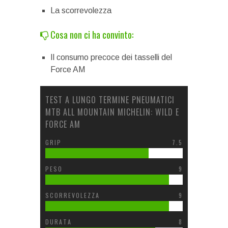
La scorrevolezza
Cosa non ci ha convinto:
Il consumo precoce dei tasselli del
Force AM
TEST A LUNGO TERMINE PNEUMATICI
MTB ALL MOUNTAIN MICHELIN: WILD E
FORCE AM
GRIP
7.5
PESO
9
SCORREVOLEZZA
9
DURATA
8