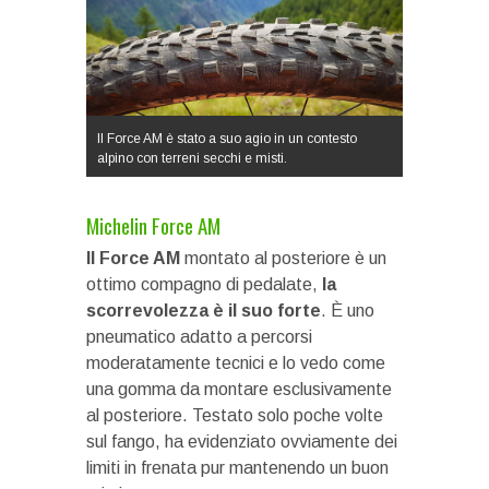
Il Force AM è stato a suo agio in un contesto
alpino con terreni secchi e misti.
Michelin Force AM
Il Force AM
montato al posteriore è un
ottimo compagno di pedalate,
la
scorrevolezza è il suo forte
. È uno
pneumatico adatto a percorsi
moderatamente tecnici e lo vedo come
una gomma da montare esclusivamente
al posteriore. Testato solo poche volte
sul fango, ha evidenziato ovviamente dei
limiti in frenata pur mantenendo un buon