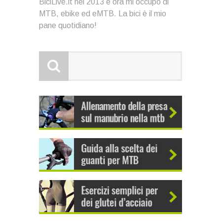
BiciLive.it nel 2013 e ora mi occupo di
MTB, ebike ed eMTB. La bici è il mio
pane quotidiano!