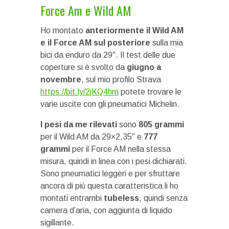
Force Am e Wild AM
Ho montato
anteriormente il Wild AM
e il Force AM
sul posteriore
sulla mia
bici da enduro da 29″. Il test delle due
coperture si è svolto da
giugno a
novembre
, sul mio profilo Strava
https://bit.ly/2jKQ4hm
potete trovare le
varie uscite con gli pneumatici Michelin.
I pesi da me rilevati
sono
805 grammi
per il Wild AM da 29×2,35″ e
777
grammi
per il Force AM nella stessa
misura, quindi in linea con i pesi dichiarati.
Sono pneumatici leggeri e per sfruttare
ancora di più questa caratteristica li ho
montati entrambi
tubeless
, quindi senza
camera d’aria, con aggiunta di liquido
sigillante.