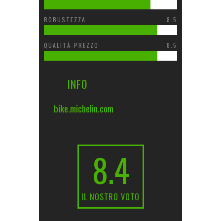
ROBUSTEZZA
8.5
QUALITÀ-PREZZO
8.5
INFO
bike.michelin.com
8.4
IL NOSTRO VOTO