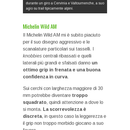
durante un giro a Cervinia e Valtournenche, a suo
agio su trail tipicamente alpini.
Michelin Wild AM
Il Michelin Wild AM mi è subito piaciuto
per il suo disegno aggressivo e le
scanalature particolari sui tasselli. I
knobbies
centrali ribassati e quelli
laterali più grandi e sfalsati danno
un
ottimo grip in frenata e una buona
confidenza in curva
.
Sui cerchi con larghezza maggiore di 30
mm potrebbe diventare
troppo
squadrato
, quindi attenzione a dove lo
si monta.
La scorrevolezza è
discreta
, in questo caso la leggerezza e
il grip non troppo morbido giocano a suo