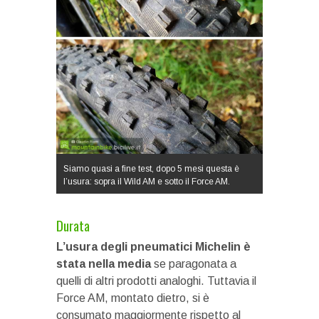
Siamo quasi a fine test, dopo 5 mesi questa è
l’usura: sopra il Wild AM e sotto il Force AM.
Durata
L’usura degli pneumatici Michelin è
stata nella media
se paragonata a
quelli di altri prodotti analoghi. Tuttavia il
Force AM, montato dietro, si è
consumato maggiormente rispetto al