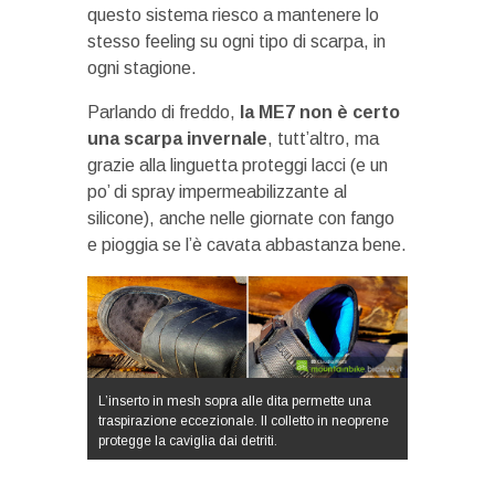
questo sistema riesco a mantenere lo
stesso feeling su ogni tipo di scarpa, in
ogni stagione.
Parlando di freddo,
la ME7 non è certo
una scarpa invernale
, tutt’altro, ma
grazie alla linguetta proteggi lacci (e un
po’ di spray impermeabilizzante al
silicone), anche nelle giornate con fango
e pioggia se l’è cavata abbastanza bene.
L’inserto in mesh sopra alle dita permette una
traspirazione eccezionale. Il colletto in neoprene
protegge la caviglia dai detriti.