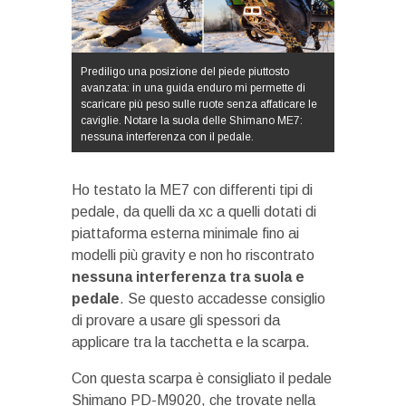
Prediligo una posizione del piede piuttosto
avanzata: in una guida enduro mi permette di
scaricare più peso sulle ruote senza affaticare le
caviglie. Notare la suola delle Shimano ME7:
nessuna interferenza con il pedale.
Ho testato la ME7 con differenti tipi di
pedale, da quelli da xc a quelli dotati di
piattaforma esterna minimale fino ai
modelli più gravity e non ho riscontrato
nessuna interferenza tra suola e
pedale
. Se questo accadesse consiglio
di provare a usare gli spessori da
applicare tra la tacchetta e la scarpa.
Con questa scarpa è consigliato il pedale
Shimano PD-M9020, che trovate nella