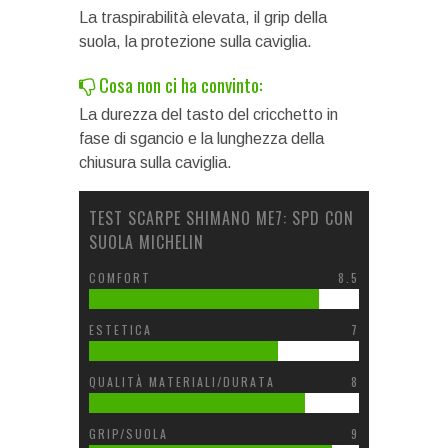
La traspirabilità elevata, il grip della
suola, la protezione sulla caviglia.
Cosa non ci ha convinto:
La durezza del tasto del cricchetto in
fase di sgancio e la lunghezza della
chiusura sulla caviglia.
TEST SCARPE SHIMANO ME7: SPD CON
SUOLA MICHELIN
COMFORT
8.5
ESTETICA
7
QUALITÀ MATERIALI/DURATA
8
GRIP/SUOLA
9