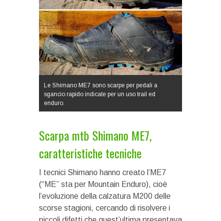
Le Shimano ME7 sono scarpe per pedali a
sgancio rapido indicate per un uso trail ed
enduro.
Scarpa mtb Shimano ME7,
caratteristiche tecniche
I tecnici Shimano hanno creato l’ME7
(“ME” sta per Mountain Enduro), cioè
l’evoluzione della calzatura M200 delle
scorse stagioni, cercando di risolvere i
piccoli difetti che quest’ultima presentava