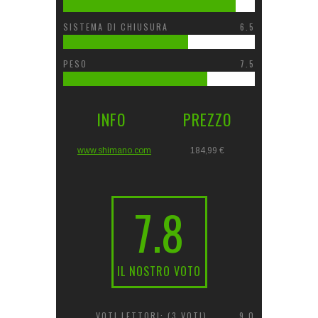
SISTEMA DI CHIUSURA
6.5
PESO
7.5
INFO
PREZZO
www.shimano.com
184,99 €
7.8
IL NOSTRO VOTO
VOTI LETTORI: (
3
VOTI)
9.0