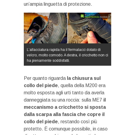
un’ampia linguetta di protezione.
L’allacciatura rapida ha il fermalacci dotato di
velcro, molto comodo. A destra, il cricchetto non ci
ha pienamente soddisfatti.
Per quanto riguarda
la chiusura sul
collo del piede
, quella della M200 era
molto esposta agli urti tanto da averla
danneggiata su una roccia: sulla ME7
il
meccanismo a cricchetto si sposta
dalla scarpa alla fascia che copre il
collo del piede
, restando così più
protetto. È comunque possibile, in caso