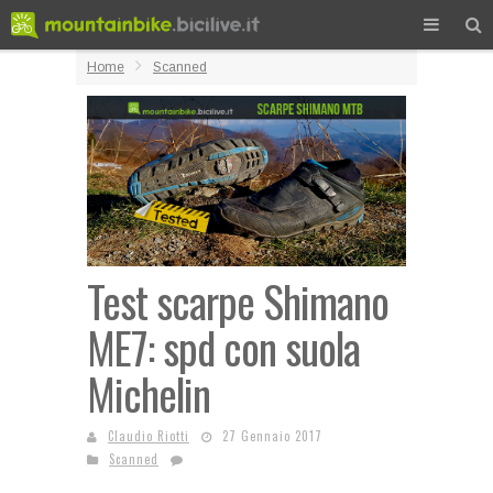
Home
Scanned
Test scarpe Shimano
ME7: spd con suola
Michelin
Claudio Riotti
27 Gennaio 2017
Scanned